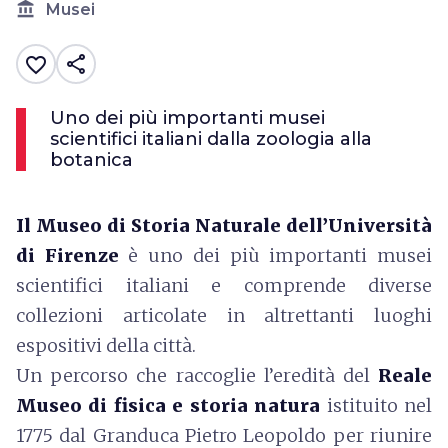
account_balance
Musei
share
favorite_border
Uno dei più importanti musei
scientifici italiani dalla zoologia alla
botanica
Il Museo di Storia Naturale dell’Università
di Firenze
è uno dei più importanti musei
scientifici italiani e comprende diverse
collezioni articolate in altrettanti luoghi
espositivi della città.
Un percorso che raccoglie l’eredità del
Reale
Museo di fisica e storia natura
istituito nel
1775 dal Granduca Pietro Leopoldo per riunire