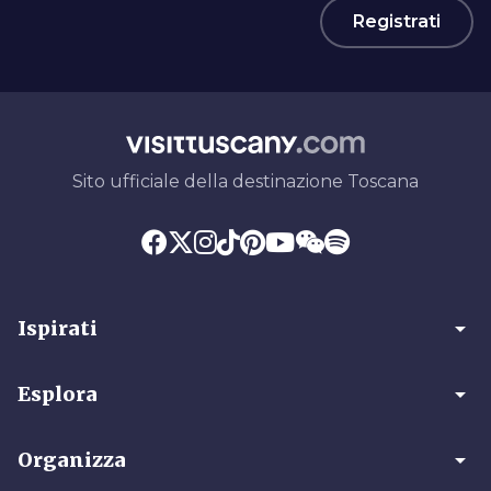
Registrati
Sito ufficiale della destinazione Toscana
arrow_drop_down
Ispirati
arrow_drop_down
Esplora
arrow_drop_down
Organizza