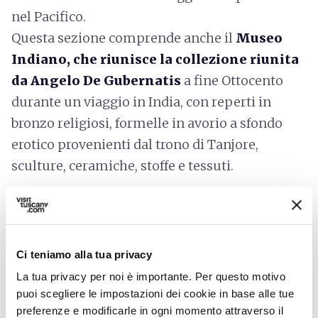
nel Pacifico.
Questa sezione comprende anche il
Museo
Indiano, che riunisce la collezione riunita
da Angelo De Gubernatis
a fine Ottocento
durante un viaggio in India, con reperti in
bronzo religiosi, formelle in avorio a sfondo
erotico provenienti dal trono di Tanjore,
sculture, ceramiche, stoffe e tessuti.
Fa parte del percorso anche il
Museo di
Botanica
(attualmente visitabile solo su
richiesta) fu fondato nel 1842 da Filippo
Ci teniamo alla tua privacy
Parlatore su commissione del Granduca
La tua privacy per noi è importante. Per questo motivo
Leopoldo II di Lorena e raccoglie più di
puoi scegliere le impostazioni dei cookie in base alle tue
quattro milioni di piante provenienti da
preferenze e modificarle in ogni momento attraverso il