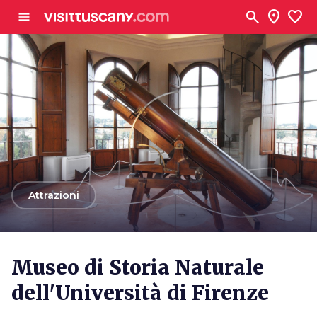
Vai al contenuto principale
search
location_on
favorite
menu
arrow_back
Attrazioni
Museo di Storia Naturale
dell'Università di Firenze