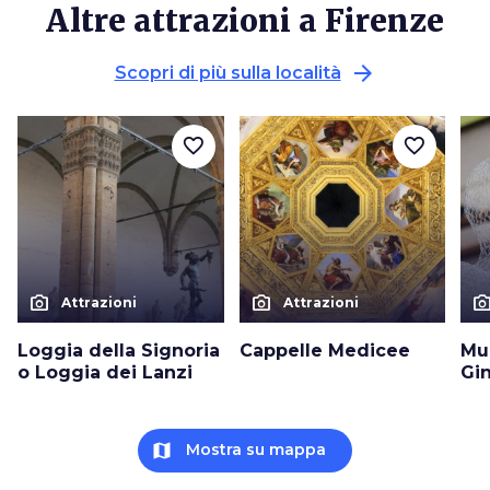
Altre attrazioni a Firenze
arrow_forward
Scopri di più sulla località
favorite_border
favorite_border
photo_camera
photo_camera
photo_cam
Attrazioni
Attrazioni
Loggia della Signoria
Cappelle Medicee
Mu
o Loggia dei Lanzi
Gin
map
Mostra su mappa