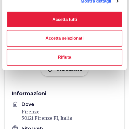
Mostra dettagli
Accetta tutti
Accetta selezionati
Rifiuta
directions
Indicazioni
Informazioni
home
Dove
Firenze
50121 Firenze FI, Italia
language
Sito web