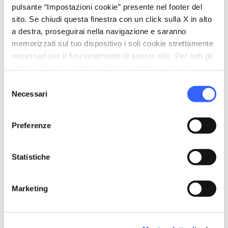
pulsante “Impostazioni cookie” presente nel footer del
tutto il mondo
oltre ad erbari storici molto
sito. Se chiudi questa finestra con un click sulla X in alto
importanti, uno dei quali risale addirittura al
a destra, proseguirai nella navigazione e saranno
XVI secolo.
memorizzati sul tuo dispositivo i soli cookie strettamente
Infine il Museo di Storia Naturale comprende
necessari per il funzionamento di questo sito. Per tutti gli
altri tipi di cookie abbiamo bisogno del tuo consenso.
anche
l’
Orto Botanico
, la Sezione
Selezione
Biomedica
, una collezione di cere e campioni
Necessari
del
di anatomia normale e patologica, e
Villa il
consenso
Gioiello
a Pian dei Giullari, dove visse
Galileo
Preferenze
Galilei
(visitabile su appuntamento).
Informazioni sull'accessibilità:
Statistiche
sma.unifi.it
Marketing