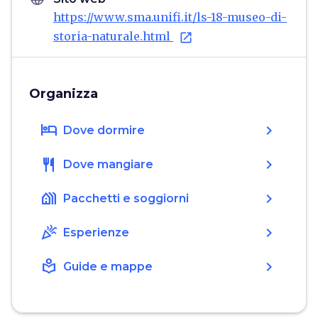
https://www.sma.unifi.it/ls-18-museo-di-
storia-naturale.html
open_in_new
Organizza
hotel
chevron_right
Dove dormire
restaurant
chevron_right
Dove mangiare
holiday_village
chevron_right
Pacchetti e soggiorni
celebration
chevron_right
Esperienze
local_library
chevron_right
Guide e mappe