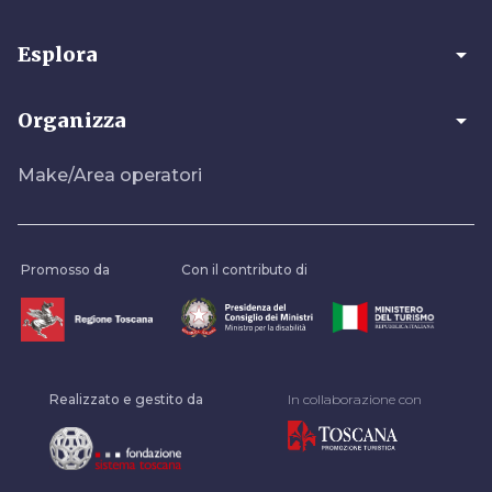
arrow_drop_down
Esplora
arrow_drop_down
Organizza
Make/Area operatori
Promosso da
Con il contributo di
Realizzato e gestito da
In collaborazione con