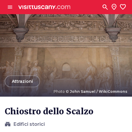
Vai al contenuto principale
search
location_on
favorite
menu
arrow_back
Attrazioni
Photo ©
John Samuel / WikiCommons
Photo ©
John Samuel / WikiCommons
Chiostro dello Scalzo
castle
Edifici storici