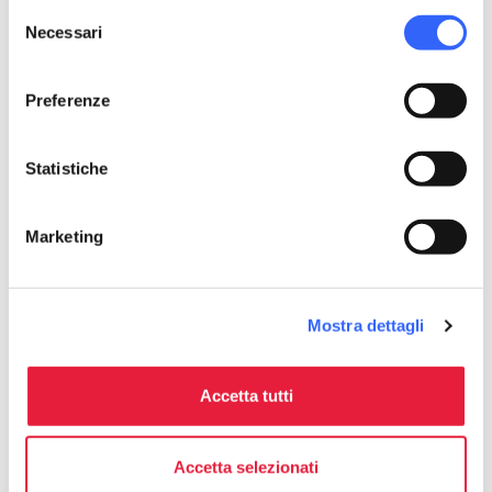
Selezione
Necessari
del
consenso
Preferenze
Statistiche
Marketing
directions
Indicazioni
Mostra dettagli
Informazioni
home
Dove
Accetta tutti
Chiostro dello Scalzo
Via Camillo Cavour, 69, 50121 Firenze FI,
Italia
Accetta selezionati
language