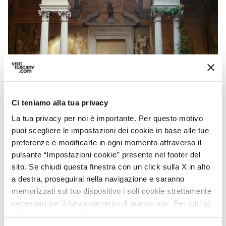
Ci teniamo alla tua privacy
Chiostro dello Scalzo
La tua privacy per noi è importante. Per questo motivo
puoi scegliere le impostazioni dei cookie in base alle tue
preferenze e modificarle in ogni momento attraverso il
Informazioni sull'accessibilità:
pulsante “Impostazioni cookie” presente nel footer del
feelflorence.it
sito. Se chiudi questa finestra con un click sulla X in alto
a destra, proseguirai nella navigazione e saranno
memorizzati sul tuo dispositivo i soli cookie strettamente
necessari per il funzionamento di questo sito. Per tutti gli
altri tipi di cookie abbiamo bisogno del tuo consenso.