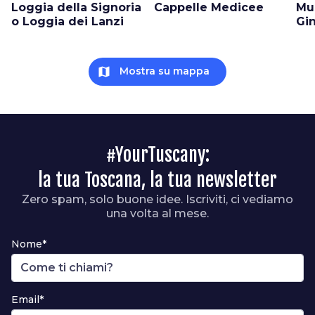
Loggia della Signoria
Cappelle Medicee
Mu
o Loggia dei Lanzi
Gin
map
Mostra su mappa
#YourTuscany:
la tua Toscana, la tua newsletter
Zero spam, solo buone idee. Iscriviti, ci vediamo
una volta al mese.
Nome*
Email*