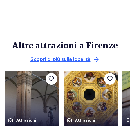
Altre attrazioni a Firenze
arrow_forward
Scopri di più sulla località
favorite_border
favorite_border
photo_camera
photo_camera
photo_cam
Attrazioni
Attrazioni