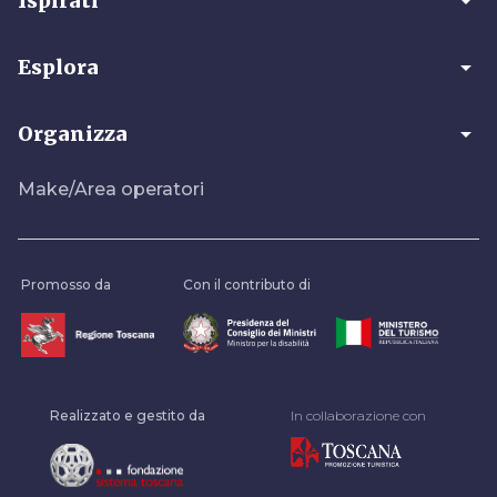
arrow_drop_down
Ispirati
arrow_drop_down
Esplora
arrow_drop_down
Organizza
Make/Area operatori
Promosso da
Con il contributo di
Realizzato e gestito da
In collaborazione con