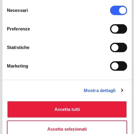
Selezione
Necessari
del
consenso
Preferenze
Statistiche
Marketing
Mostra dettagli
directions
Indicazioni
Accetta tutti
Informazioni
home
Dove
Accetta selezionati