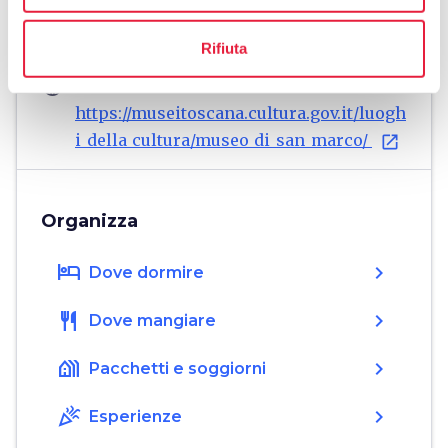
Museo di San Marco
Piazza San Marco, 1, 50121 Firenze FI,
Rifiuta
Italia
language
Sito web
https://museitoscana.cultura.gov.it/luogh
i_della_cultura/museo_di_san_marco/
open_in_new
Organizza
hotel
chevron_right
Dove dormire
restaurant
chevron_right
Dove mangiare
holiday_village
chevron_right
Pacchetti e soggiorni
celebration
chevron_right
Esperienze