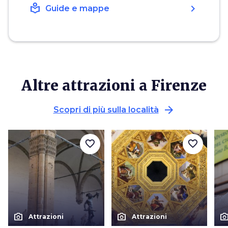
local_library
chevron_right
Guide e mappe
Altre attrazioni a Firenze
arrow_forward
Scopri di più sulla località
favorite_border
favorite_border
photo_camera
photo_camera
photo_cam
Attrazioni
Attrazioni