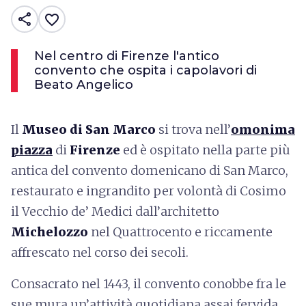
share
favorite_border
Nel centro di Firenze l'antico
convento che ospita i capolavori di
Beato Angelico
Il
Museo di San Marco
si trova nell’
omonima
piazza
di
Firenze
ed è ospitato nella parte più
antica del convento domenicano di San Marco,
restaurato e ingrandito per volontà di Cosimo
il Vecchio de’ Medici dall’architetto
Michelozzo
nel Quattrocento e riccamente
affrescato nel corso dei secoli.
Consacrato nel 1443, il convento conobbe fra le
sue mura un’attività quotidiana assai fervida,