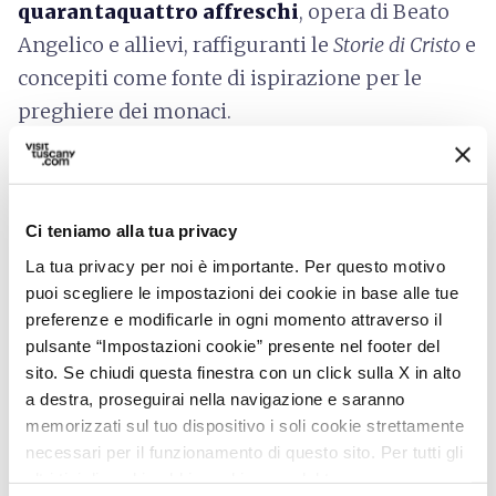
quarantaquattro affreschi
, opera di Beato
Angelico e allievi, raffiguranti le
Storie di Cristo
e
concepiti come fonte di ispirazione per le
preghiere dei monaci.
Il Museo conserva altre opere di grandissimo
valore storico e artistico, tra queste
il
Cenacolo
del Ghirlandaio
, la
Madonna col Bambino
di
Ci teniamo alla tua privacy
Paolo Uccello
,
terrecotte dei Della Robbia e
La tua privacy per noi è importante. Per questo motivo
vari
dipinti di Fra’ Bartolomeo
, incluso il
puoi scegliere le impostazioni dei cookie in base alle tue
preferenze e modificarle in ogni momento attraverso il
famoso
ritratto di Girolamo Savonarola
.
pulsante “Impostazioni cookie” presente nel footer del
sito. Se chiudi questa finestra con un click sulla X in alto
a destra, proseguirai nella navigazione e saranno
Informazioni sull’accessibilità:
memorizzati sul tuo dispositivo i soli cookie strettamente
feelflorence.it
necessari per il funzionamento di questo sito. Per tutti gli
altri tipi di cookie abbiamo bisogno del tuo consenso.