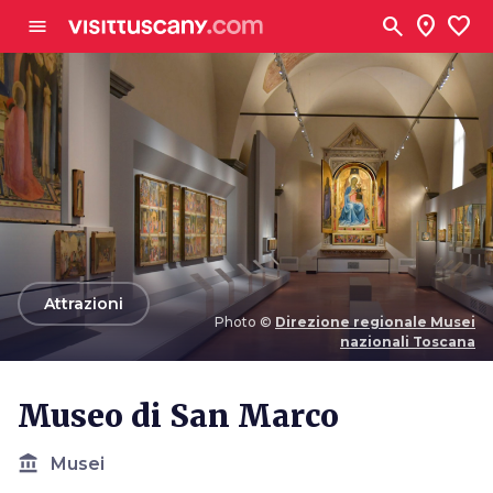
Vai al contenuto principale
search
location_on
favorite
menu
arrow_back
Attrazioni
Photo ©
Direzione regionale Musei
nazionali Toscana
Photo ©
Direzione regionale Musei nazionali
Toscana
Museo di San Marco
account_balance
Musei