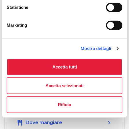
Statistiche
directions
Indicazioni
Marketing
Informazioni
Mostra dettagli
home
Dove
Via Antonio Gramsci, 56, 50038
Accetta tutti
Scarperia e San Piero FI
Accetta selezionati
Organizza
Rifiuta
hotel
chevron_right
Dove dormire
restaurant
chevron_right
Dove mangiare