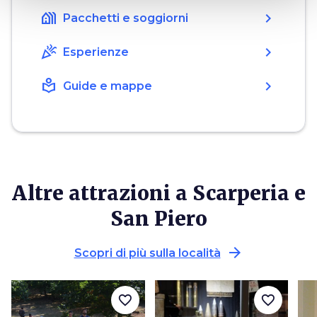
holiday_village
chevron_right
Pacchetti e soggiorni
celebration
chevron_right
Esperienze
local_library
chevron_right
Guide e mappe
Altre attrazioni a Scarperia e
San Piero
arrow_forward
Scopri di più sulla località
favorite_border
favorite_border