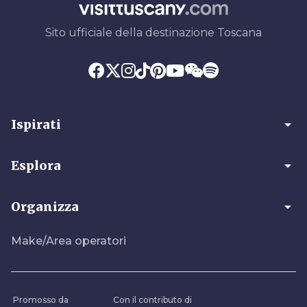
Sito ufficiale della destinazione Toscana
arrow_drop_down
Ispirati
arrow_drop_down
Esplora
arrow_drop_down
Organizza
Make/Area operatori
Promosso da
Con il contributo di