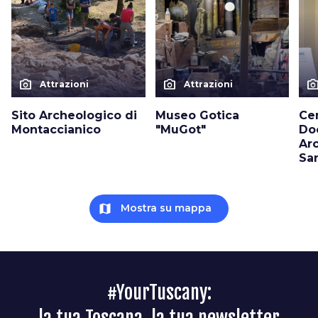
photo_camera
photo_camera
photo_cam
Attrazioni
Attrazioni
Sito Archeologico di
Museo Gotica
Ce
Montaccianico
"MuGot"
Do
Ar
Sa
map
Mostra su mappa
#YourTuscany:
la tua Toscana, la tua newsletter