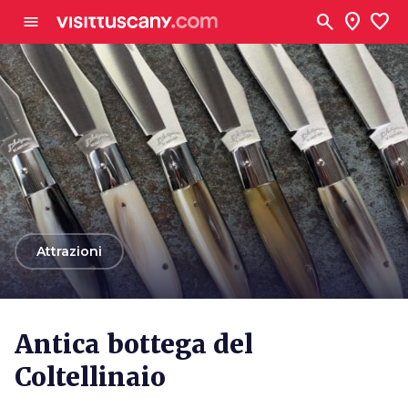
Vai al contenuto principale
search
location_on
favorite
menu
arrow_back
Attrazioni
Antica bottega del
Coltellinaio