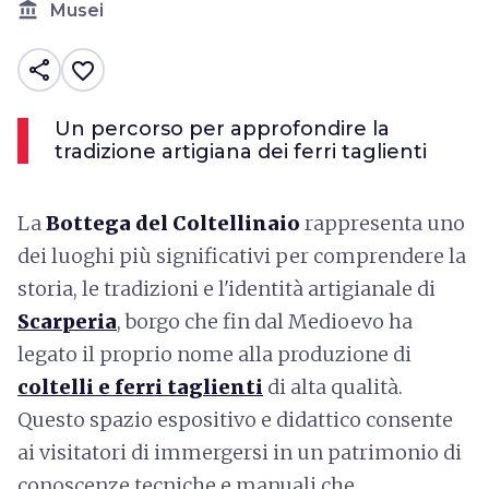
account_balance
Musei
share
favorite_border
Un percorso per approfondire la
tradizione artigiana dei ferri taglienti
La
Bottega del Coltellinaio
rappresenta uno
dei luoghi più significativi per comprendere la
storia, le tradizioni e l'identità artigianale di
Scarperia
, borgo che fin dal Medioevo ha
legato il proprio nome alla produzione di
coltelli e ferri taglienti
di alta qualità.
Questo spazio espositivo e didattico consente
ai visitatori di immergersi in un patrimonio di
conoscenze tecniche e manuali che,