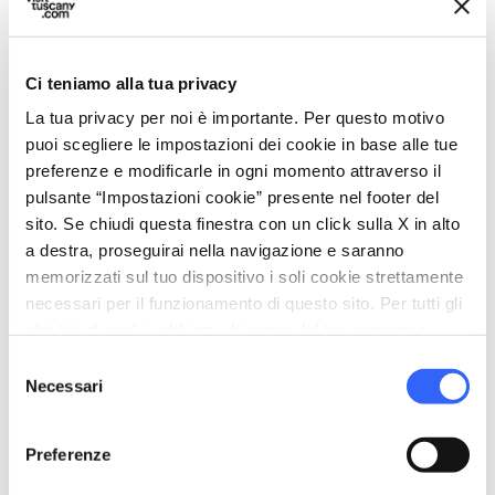
della comunità. Le testimonianze raccolte
raccontano il rapporto tra lavoro, economia
locale e identità culturale, evidenziando come
Ci teniamo alla tua privacy
la produzione di coltelli abbia contribuito in
La tua privacy per noi è importante. Per questo motivo
modo determinante allo sviluppo e alla
puoi scegliere le impostazioni dei cookie in base alle tue
notorietà di Scarperia.
preferenze e modificarle in ogni momento attraverso il
pulsante “Impostazioni cookie” presente nel footer del
sito. Se chiudi questa finestra con un click sulla X in alto
a destra, proseguirai nella navigazione e saranno
memorizzati sul tuo dispositivo i soli cookie strettamente
necessari per il funzionamento di questo sito. Per tutti gli
altri tipi di cookie abbiamo bisogno del tuo consenso.
Selezione
Necessari
del
consenso
Preferenze