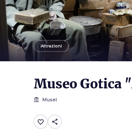
arrow_back
Attrazioni
Museo Gotica 
account_balance
Musei
share
favorite_border