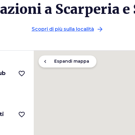
razioni a Scarperia e
arrow_forward
Scopri di più sulla località
chevron_left
Espandi mappa
ub
favorite_border
ti
favorite_border