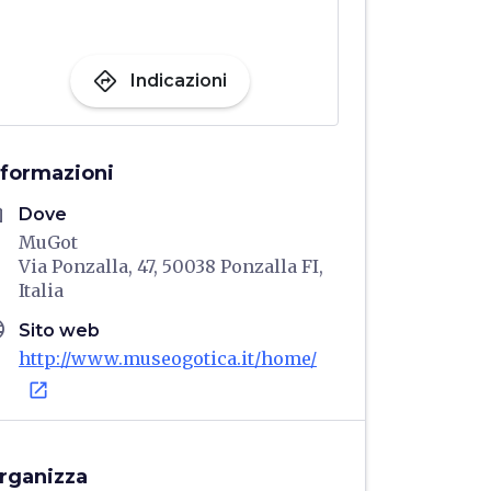
directions
Indicazioni
nformazioni
me
Dove
MuGot
Via Ponzalla, 47, 50038 Ponzalla FI,
Italia
age
Sito web
http://www.museogotica.it/home/
open_in_new
rganizza