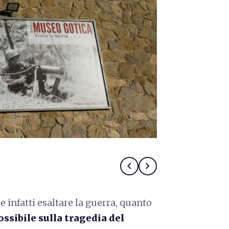
Museo Gotica 
chevron_left
chevron_right
e infatti esaltare la guerra, quanto
ssibile sulla tragedia del