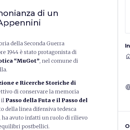
monianza di un
 Appennini
oria della Seconda Guerra
I
re 1944 è stato protagonista di
ho
otica “MuGot”
, nel comune di
lla.
one e Ricerche Storiche di
langu
ettivo di conservare la memoria
 il
Passo della Futa e il Passo del
o della linea difensiva tedesca
, ha avuto infatti un ruolo di rilievo
 equilibri postbellici.
O