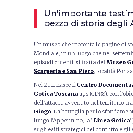
Un'importante testi
pezzo di storia degli
Un museo che racconta le pagine di st
Mondiale, in un luogo che nel settemb
episodi cruenti: si tratta del
Museo G
Scarperia e San Piero
, località Ponza
Nel 2011 nasce il
Centro Documentazi
Gotica Toscana
aps (CDRS), con l’obi
dell’attacco avvenuto nel territorio tra
Giogo
. La battaglia per lo sfondament
lungo l’Appennino, la “
Linea Gotica
”
sugli esiti strategici del conflitto e gli