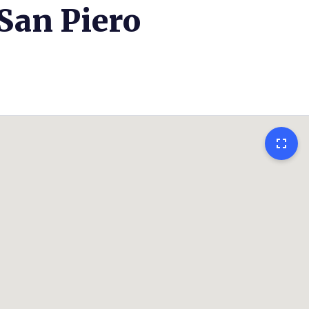
 San Piero
fullscreen