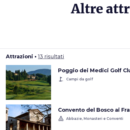
Altre att
Attrazioni •
13 risultati
Poggio dei Medici Golf Cl
golf_course
Campi da golf
Convento del Bosco ai Fra
church
Abbazie, Monasteri e Conventi