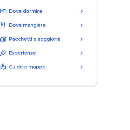
hotel
chevron_right
Dove dormire
restaurant
chevron_right
Dove mangiare
holiday_village
chevron_right
Pacchetti e soggiorni
celebration
chevron_right
Esperienze
local_library
chevron_right
Guide e mappe