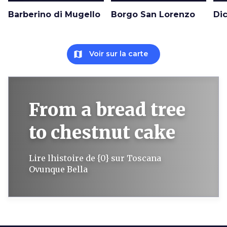
Barberino di Mugello
Borgo San Lorenzo
Di
map
Voir sur la carte
From a bread tree
to chestnut cake
Lire lhistoire de {0} sur Toscana
Ovunque Bella