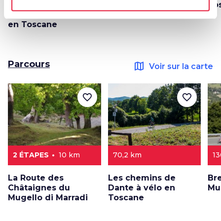
endroits pour
To
découvrir le feuillage
en Toscane
Parcours
map
Voir sur la carte
favorite_border
favorite_border
2 ÉTAPES
10 km
70,2 km
13
La Route des
Les chemins de
Bre
Châtaignes du
Dante à vélo en
Mu
Mugello di Marradi
Toscane