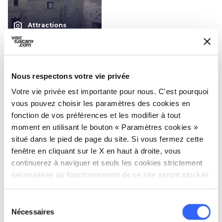
photo_camera
Attractions
Ermitage de
Gamogna
Nous respectons votre vie privée
Votre vie privée est importante pour nous. C'est pourquoi
Évènements
map
Voir sur la carte
vous pouvez choisir les paramètres des cookies en
fonction de vos préférences et les modifier à tout
moment en utilisant le bouton « Paramètres cookies »
favorite_border
situé dans le pied de page du site. Si vous fermez cette
fenêtre en cliquant sur le X en haut à droite, vous
continuerez à naviguer et seuls les cookies strictement
nécessaires au fonctionnement de ce site seront stockés
sur votre appareil. Pour tous les autres types de cookies,
FOIRES, FÊTES ET
nous avons besoin de votre consentement.
shopping_basket
Sélection
MARCHÉS
Nécessaires
du
Foire-exposition du