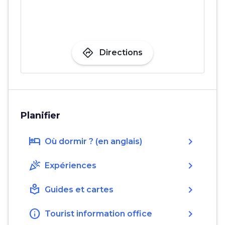
directions
Directions
Planifier
hotel
chevron_right
Où dormir ? (en anglais)
celebration
chevron_right
Expériences
local_library
chevron_right
Guides et cartes
info
chevron_right
Tourist information office