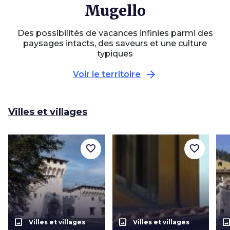
Mugello
Des possibilités de vacances infinies parmi des
paysages intacts, des saveurs et une culture
typiques
arrow_forward
Voir le territoire
Villes et villages
favorite_border
favorite_border
photo_size_select_actual
photo_size_select_actual
photo_size_select_a
Villes et villages
Villes et villages