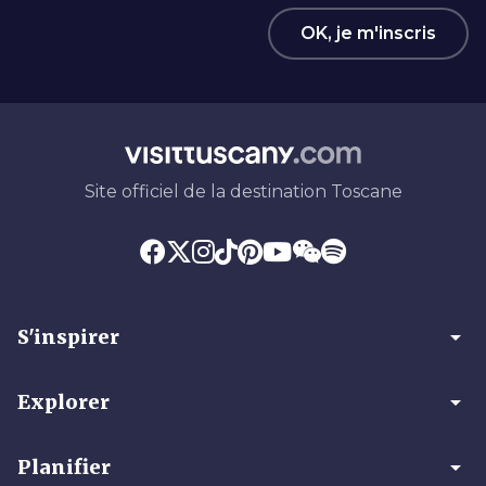
OK, je m'inscris
Site officiel de la destination Toscane
arrow_drop_down
S'inspirer
arrow_drop_down
Explorer
arrow_drop_down
Planifier