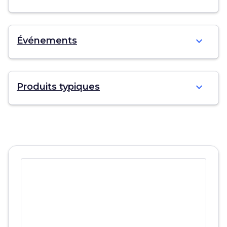
expand_more
Événements
expand_more
Produits typiques