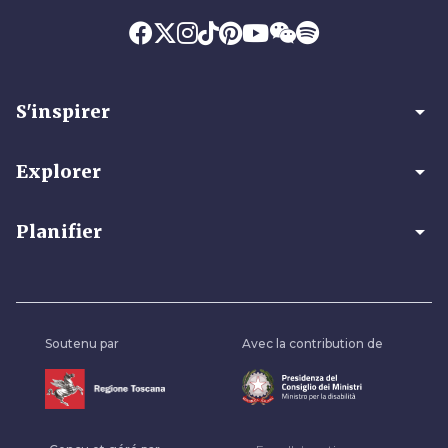
arrow_drop_down
S'inspirer
arrow_drop_down
Explorer
arrow_drop_down
Planifier
Soutenu par
Avec la contribution de