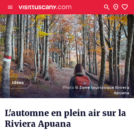
Aller au contenu principal
search
location_on
favorite
menu
arrow_back
Idées
Photo ©
Zone touristique Riviera
Apuana
Photo ©
Zone touristique Riviera Apuana
L'automne en plein air sur la
Riviera Apuana