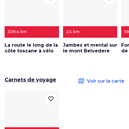
309,4 km
2,5 km
59
La route le long de la
Jambes et mental sur
Fo
côte toscane à vélo
le mont Belvedere
de 
Carnets de voyage
map
Voir sur la carte
favorite_border