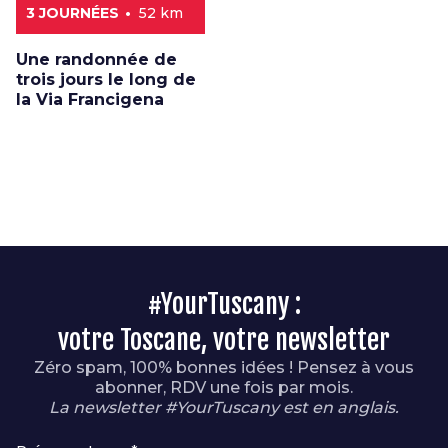
3 JOURNÉES
52 km
Une randonnée de
trois jours le long de
la Via Francigena
#YourTuscany :
votre Toscane, votre newsletter
Zéro spam, 100% bonnes idées ! Pensez à vous
abonner, RDV une fois par mois.
La newsletter #YourTuscany est en anglais.