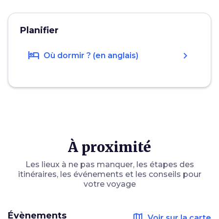
Planifier
hotel
chevron_right
Où dormir ? (en anglais)
À proximité
Les lieux à ne pas manquer, les étapes des
itinéraires, les événements et les conseils pour
votre voyage
Évènements
map
Voir sur la carte