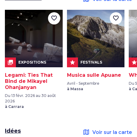
favorite_border
favorite_border
collections
star
sta
EXPOSITIONS
FESTIVALS
Legami: Ties That
Musica sulle Apuane
Wh
Bind de Mikayel
Avril - Septembre
Du 5
Ohanjanyan
à Massa
à C
Du 13 févr. 2026 au 30 août
2026
à Carrara
Idées
map
Voir sur la carte