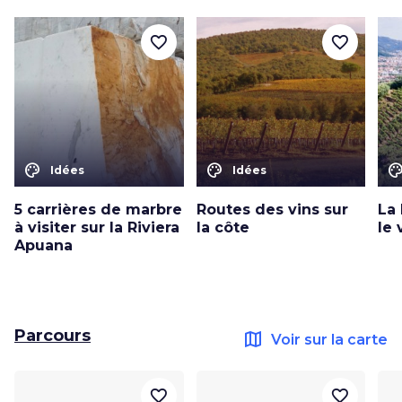
favorite_border
favorite_border
color_lens
color_lens
color_le
Idées
Idées
5 carrières de marbre
Routes des vins sur
La 
à visiter sur la Riviera
la côte
le 
Apuana
Parcours
map
Voir sur la carte
favorite_border
favorite_border