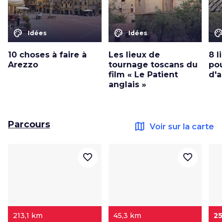
color_lens
color_lens
color_le
Idées
Idées
10 choses à faire à
Les lieux de
8 
Arezzo
tournage toscans du
po
film « Le Patient
d'
anglais »
Parcours
map
Voir sur la carte
favorite_border
favorite_border
213,1 km
45,3 km
2