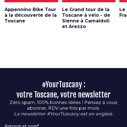
Appennino Bike Tour
Le Grand tour de la
Le
à la découverte de la
Toscane à vélo - de
Fr
Toscane
Sienne à Camaldoli
et Arezzo
#YourTuscany :
votre Toscane, votre newsletter
Zéro spam, 100% bonnes idées ! Pensez à vous
abonner, RDV une fois par mois.
La newsletter #YourTuscany est en anglais.
Prénom et nom*