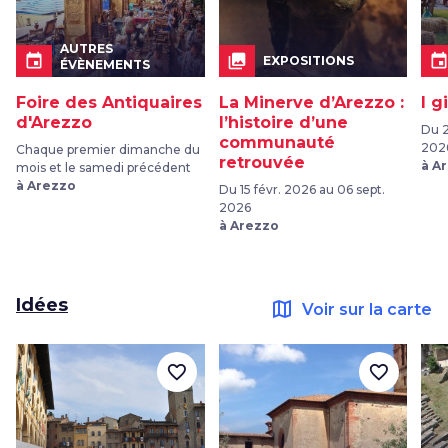
AUTRES
event
collections
even
EXPOSITIONS
ÉVÈNEMENTS
Foire des Antiquaires
La Minerve d’Arezzo :
I g
d'Arezzo
l’histoire d’une
Du 2
communauté
202
Chaque premier dimanche du
retrouvée
à A
mois et le samedi précédent
à Arezzo
Du 15 févr. 2026 au 06 sept.
2026
à Arezzo
Idées
map
Voir sur la carte
favorite_border
favorite_border