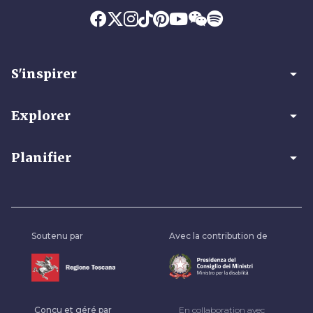
arrow_drop_down
S'inspirer
arrow_drop_down
Explorer
arrow_drop_down
Planifier
Soutenu par
Avec la contribution de
Conçu et géré par
En collaboration avec