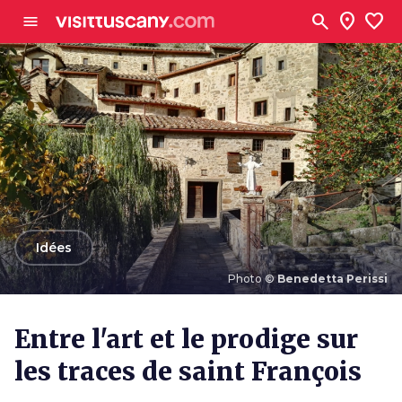
Aller au contenu principal
search
location_on
favorite
menu
arrow_back
Idées
Photo ©
Benedetta Perissi
Photo ©
Benedetta Perissi
Entre l'art et le prodige sur
les traces de saint François