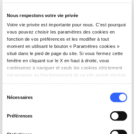
Au cœur des Apennins toscans, l'ermitage
Nous respectons votre vie privée
Casella est situé près de
Caprese
Votre vie privée est importante pour nous. C'est pourquoi
Michelangelo
. Perché au sommet du mont
vous pouvez choisir les paramètres des cookies en
Foresto et imprégné d'une atmosphère unique
fonction de vos préférences et les modifier à tout
de silence et de mysticisme, il est le lieu du
moment en utilisant le bouton « Paramètres cookies »
dernier adieu de saint François
à l’Alverne.
situé dans le pied de page du site. Si vous fermez cette
fenêtre en cliquant sur le X en haut à droite, vous
continuerez à naviguer et seuls les cookies strictement
nécessaires au fonctionnement de ce site seront stockés
Le Château de Montauto
sur votre appareil. Pour tous les autres types de cookies,
nous avons besoin de votre consentement.
Sélection
Nécessaires
du
consentement
Préférences