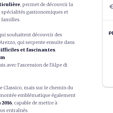
ticulière
, permet de découvrir la
eu
es spécialités gastronomiques et
 familles.
P
 qui souhaitent découvrir des
Arezzo, qui serpente ensuite dans
fficiles et fascinantes
.
 km
ais avec l’ascension de l’Alpe di
re Classico, mais sur le chemin du
a montée emblématique également
a 2016
, capable de mettre à
lus entraînés.