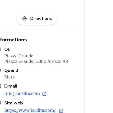
directions
Directions
nformations
me
Où
Piazza Grande
Piazza Grande, 52100 Arezzo AR
ule
Quand
Mars
il
E-mail
info@lardita.com
open_in_new
age
Site web
https://www.lardita.com/
open_in_new