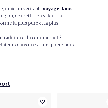
e, mais un véritable
voyage dans
région, de mettre en valeur sa
forme la plus pure et la plus
a tradition et la communauté,
ectateurs dans une atmosphère hors
port
favorite_border