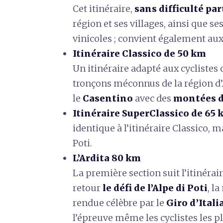
Cet itinéraire,
sans difficulté par
région et ses villages, ainsi que s
vinicoles ; convient également aux
Itinéraire Classico de 50 km
Un itinéraire adapté aux cyclistes
tronçons méconnus de la région d’
le
Casentino
avec des
montées di
Itinéraire SuperClassico de 65
identique à l’itinéraire Classico, m
Poti.
L’Ardita 80 km
La première section suit l’itinérai
retour
le défi de l’Alpe di Poti
, l
rendue célèbre par le
Giro d’Itali
l’épreuve même les cyclistes les p