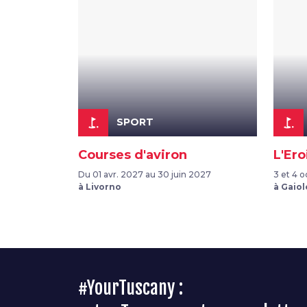
golf_course
golf_course
SPORT
Courses d'aviron
L'Ero
Du 01 avr. 2027 au 30 juin 2027
3 et 4 
à Livorno
à Gaiol
#YourTuscany :