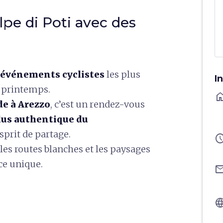
Alpe di Poti avec des
événements cyclistes
les plus
I
 printemps.
ho
de à Arezzo
, c’est un rendez-vous
lus authentique du
esprit de partage.
sched
, les routes blanches et les paysages
ce unique.
ema
langu