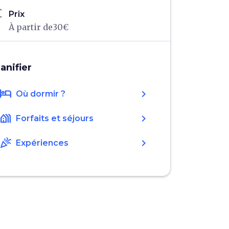
ro
Prix
À partir de30€
lanifier
hotel
chevron_right
Où dormir ?
holiday_village
chevron_right
Forfaits et séjours
celebration
chevron_right
Expériences