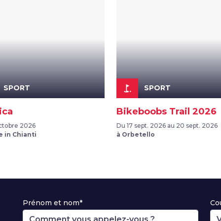
golf_course
SPORT
SPORT
ica
Bikeboobs Trail 2026
octobre 2026
Du 17 sept. 2026 au 20 sept. 2026
e in Chianti
à Orbetello
Prénom et nom*
Cou