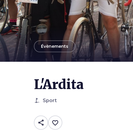
arrow_back
Évènements
Photo ©
L'Ardita
L'Ardita
golf_course
Sport
share
favorite_border