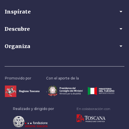
arrow_drop_down
Inspírate
arrow_drop_down
Descubre
arrow_drop_down
Organiza
Promovido por
Con el aporte de la
.
Realizado y dirigido por
En colaboración con