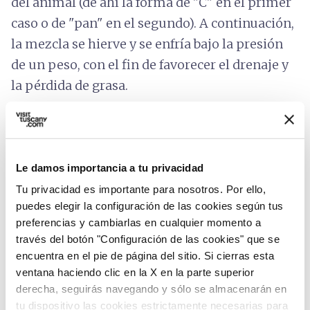
del animal (de ahí la forma de "C" en el primer
caso o de "pan" en el segundo). A continuación,
la mezcla se hierve y se enfría bajo la presión
de un peso, con el fin de favorecer el drenaje y
la pérdida de grasa.
Hoy en día, el Biroldo se consume fresco,
aunque en el pasado era muy común que
madurara brevemente en manteca de cerdo.
Le damos importancia a tu privacidad
Para proteger este embutido, que está en
Tu privacidad es importante para nosotros. Por ello,
puedes elegir la configuración de las cookies según tus
peligro de desaparecer de las mesas italianas,
preferencias y cambiarlas en cualquier momento a
se ha creado la
Asociación de Productores
través del botón "Configuración de las cookies" que se
del Biroldo de la Garfagnana
.
encuentra en el pie de página del sitio. Si cierras esta
ventana haciendo clic en la X en la parte superior
derecha, seguirás navegando y sólo se almacenarán en
tu dispositivo las cookies estrictamente necesarias para
Categoría