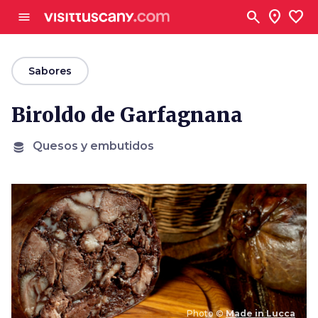
Ve al contenido principal
search
location_on
favorite
menu
arrow_back
Sabores
Biroldo de Garfagnana
Quesos y embutidos
Photo ©
Made in Lucca