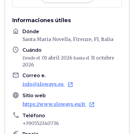
Informaciones útiles
home
Dónde
Santa Maria Novella, Firenze, FI, Italia
schedule
Cuándo
01 abril 2026
31 octubre
Desde el
hasta el
2026
email
Correo e.
info@sloways.eu
open_in_new
language
Sitio web
https://www.sloways.eu/it
open_in_new
phone
Teléfono
+390552340736