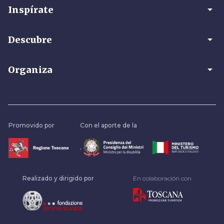
arrow_drop_down
Inspírate
arrow_drop_down
Descubre
arrow_drop_down
Organiza
Promovido por
Con el aporte de la
.
Realizado y dirigido por
En colaboración con