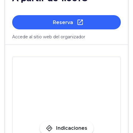
open_in_new
Reserva
Accede al sitio web del organizador
directions
Indicaciones