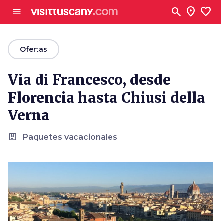
Ve al contenido principal
search
location_on
favorite
menu
arrow_back
Ofertas
Via di Francesco, desde
Florencia hasta Chiusi della
Verna
package
Paquetes vacacionales