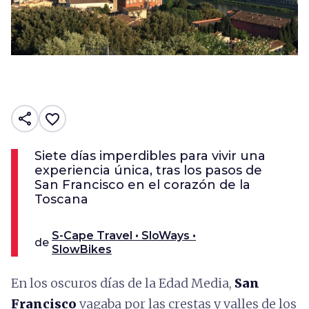
share
favorite_border
Siete días imperdibles para vivir una
experiencia única, tras los pasos de
San Francisco en el corazón de la
Toscana
S-Cape Travel • SloWays •
de
SlowBikes
En los oscuros días de la Edad Media,
San
Francisco
vagaba por las crestas y valles de los