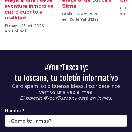
Mágica: una nueva
etapa 6, de Lucca a
Grev
aventura inmersiva
Siena
01 abr.
entre cuento y
en Gr
01 abr. - 31 oct. 2026
realidad
en Colle Val d’Elsa
19 may. - 25 oct. 2026
en Collodi
#YourTuscany:
tu Toscana, tu boletín informativo
Cero spam, sólo buenas ideas. Inscríbete, nos
vemos una vez al mes.
El boletín #YourTuscany está en inglés.
Nombre*