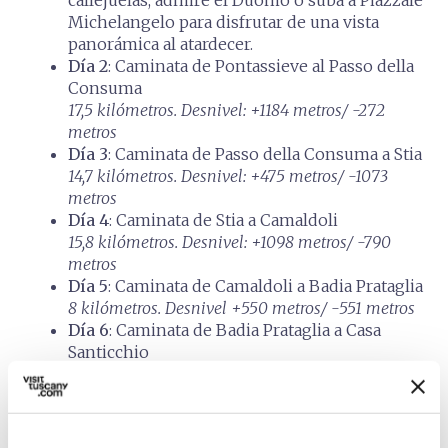
callejuelas, admire el Duomo o suba a Piazzale
Michelangelo para disfrutar de una vista
panorámica al atardecer.
Día 2
: Caminata de Pontassieve al Passo della
Consuma
17,5 kilómetros. Desnivel: +1184 metros/ -272
metros
Día 3
: Caminata de Passo della Consuma a Stia
14,7 kilómetros. Desnivel: +475 metros/ -1073
metros
Día 4
: Caminata de Stia a Camaldoli
15,8 kilómetros. Desnivel: +1098 metros/ -790
metros
Día 5
: Caminata de Camaldoli a Badia Prataglia
8 kilómetros. Desnivel +550 metros/ -551 metros
Día 6
: Caminata de Badia Prataglia a Casa
Santicchio
10 kilómetros. Desnivel: +563 metros/ -659 metros
Día 7
: Caminata de Casa Santicchio a Chiusi
della Verna
9 kilómetros. Desnivel: +791/ -577 m.