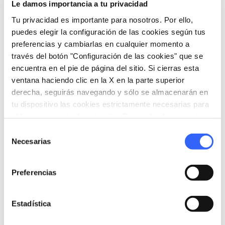
Le damos importancia a tu privacidad
Tu privacidad es importante para nosotros. Por ello,
puedes elegir la configuración de las cookies según tus
auto_delete
Políticas de
preferencias y cambiarlas en cualquier momento a
cancelación y
través del botón "Configuración de las cookies" que se
no
encuentra en el pie de página del sitio. Si cierras esta
presentación
ventana haciendo clic en la X en la parte superior
derecha, seguirás navegando y sólo se almacenarán en
Anulación hasta 31 días antes del inicio del
tu dispositivo las cookies estrictamente necesarias para
viaje: 50 euros por expediente en concepto de
gastos de gestión
el funcionamiento de este sitio. Para todos los otros tipos
Anulación de 30 a 21 días antes del inicio del
de cookies necesitamos tu consentimiento.
Selección
viaje: 30% del importe total
Necesarias
de
Anulación de 20 a 11 días antes del inicio del
consentimiento
viaje: 50% del importe total
Anulación de 10 a 4 días antes del inicio del
Preferencias
viaje: 75% del importe total
Anulación dentro de los 3 días anteriores al
Estadística
inicio del viaje: 100% del importe total