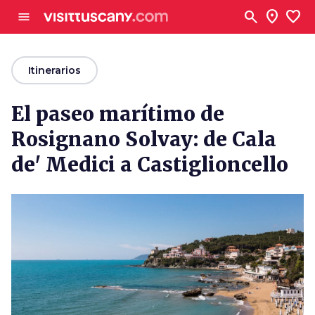
Ve al contenido principal
search
location_on
favorite
menu
arrow_back
Itinerarios
El paseo marítimo de
Rosignano Solvay: de Cala
de' Medici a Castiglioncello