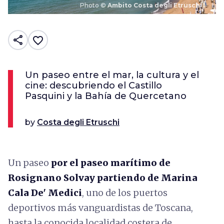
Photo ©
Ambito Costa degli Etruschi
share
favorite_border
Un paseo entre el mar, la cultura y el
cine: descubriendo el Castillo
Pasquini y la Bahía de Quercetano
by
Costa degli Etruschi
Un paseo
por el paseo marítimo de
Rosignano Solvay partiendo de Marina
Cala De' Medici
, uno de los puertos
deportivos más vanguardistas de Toscana,
hasta la conocida localidad costera de