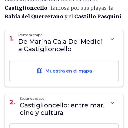
Castiglioncello
, famosa por sus playas, la
Bahía del Quercetano
y el
Castillo Pasquini
.
Primera etapa
1.
expand_more
De Marina Cala De' Medici
a Castiglioncello
map
Muestra en el mapa
Segunda etapa
2.
expand_more
Castiglioncello: entre mar,
cine y cultura