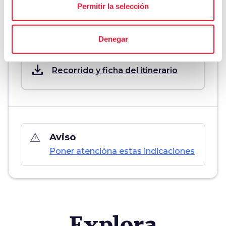
Permitir la selección
Download
Denegar
save_alt
Recorrido y ficha del itinerario
warning_amber
Aviso
Poner atencióna estas indicaciones
Explora