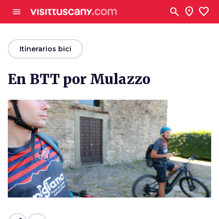
Ve al contenido principal
search
location_on
favorite
menu
arrow_back
Itinerarios bici
En BTT por Mulazzo