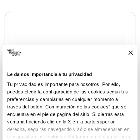
Le damos importancia a tu privacidad
Tu privacidad es importante para nosotros. Por ello,
puedes elegir la configuración de las cookies según tus
fullscreen
Explorar en el mapa
preferencias y cambiarlas en cualquier momento a
través del botón "Configuración de las cookies" que se
encuentra en el pie de página del sitio. Si cierras esta
ventana haciendo clic en la X en la parte superior
derecha, seguirás navegando y sólo se almacenarán en
vertical_align_top
967 mt
tu dispositivo las cookies estrictamente necesarias para