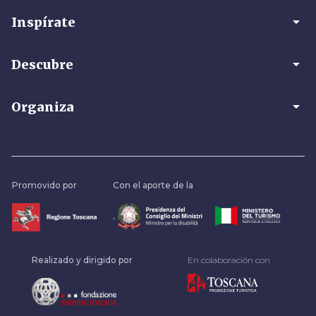
arrow_drop_down
Inspírate
arrow_drop_down
Descubre
arrow_drop_down
Organiza
Promovido por
Con el aporte de la
.
Realizado y dirigido por
En colaboración con