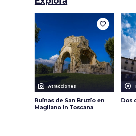
Explora
favorite_border
photo_camera
explore
Atracciones
Ruinas de San Bruzio en
Dos 
Magliano in Toscana