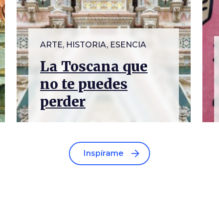
ARTE, HISTORIA, ESENCIA
La Toscana que
no te puedes
perder
arrow_forward
Inspírame