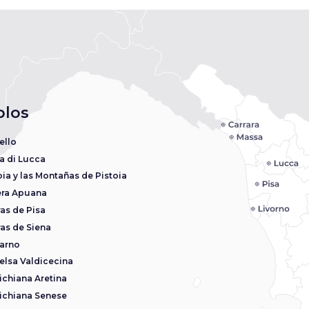
blos
ello
a di Lucca
oia y las Montañas de Pistoia
era Apuana
ras de Pisa
ras de Siena
arno
elsa Valdicecina
ichiana Aretina
ichiana Senese