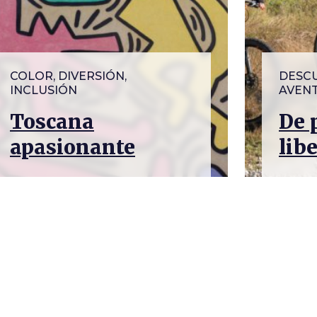
COLOR, DIVERSIÓN,
DESCU
INCLUSIÓN
AVENT
Toscana
De 
apasionante
lib