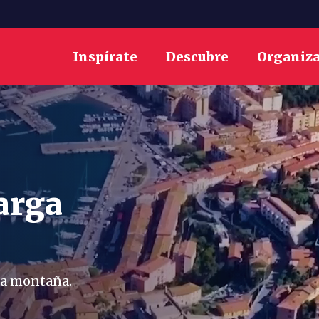
Inspírate
Descubre
Organiz
arga
 la montaña.