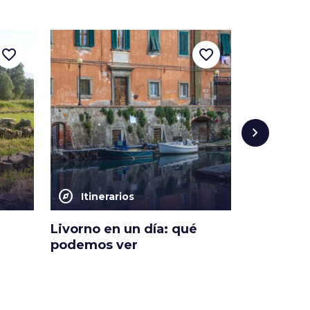
favorite_border
favorite_border
chevron_right
explore
photo_camera
Itinerarios
Atrac
Livorno en un día: qué
Cascada 
podemos ver