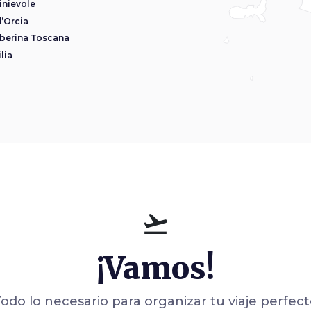
inievole
d’Orcia
iberina Toscana
lia
flight_takeoff
¡Vamos!
odo lo necesario para organizar tu viaje perfec