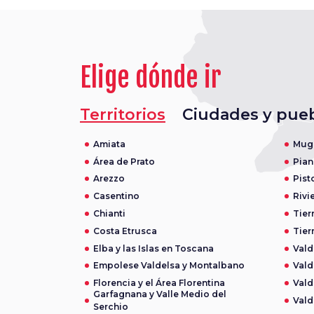
Elige dónde ir
Territorios
Ciudades y pue
Amiata
Mug
Área de Prato
Pian
Arezzo
Pist
Casentino
Rivi
Chianti
Tier
Costa Etrusca
Tier
Elba y las Islas en Toscana
Vald
Empolese Valdelsa y Montalbano
Vald
Florencia y el Área Florentina
Vald
Garfagnana y Valle Medio del
Vald
Serchio