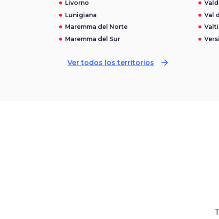
Livorno
Vald
Lunigiana
Val 
Maremma del Norte
Valt
Maremma del Sur
Versi
arrow_forward
Ver todos los territorios
T