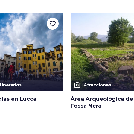
favorite_border
photo_camera
Itinerarios
Atracciones
días en Lucca
Área Arqueológica de
Fossa Nera