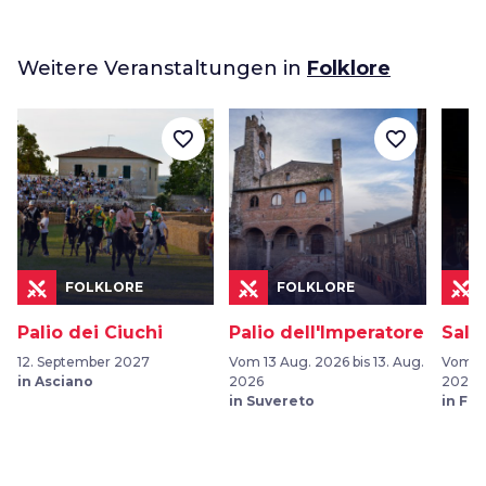
Weitere Veranstaltungen in
Folklore
favorite_border
favorite_border
FOLKLORE
FOLKLORE
Palio dei Ciuchi
Palio dell'Imperatore
Sala
12. September 2027
Vom 13 Aug. 2026 bis 13. Aug.
Vom 05
in Asciano
2026
2026
in Suvereto
in Fu