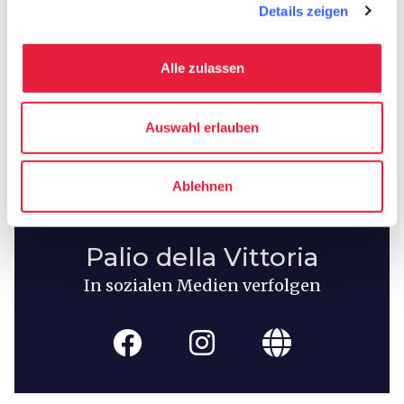
hotel
chevron_right
Übernachten
Details zeigen
holiday_village
chevron_right
Pauschalen und Unterkünfte
Alle zulassen
celebration
chevron_right
Erlebnisse
Auswahl erlauben
Ablehnen
Palio della Vittoria
In sozialen Medien verfolgen