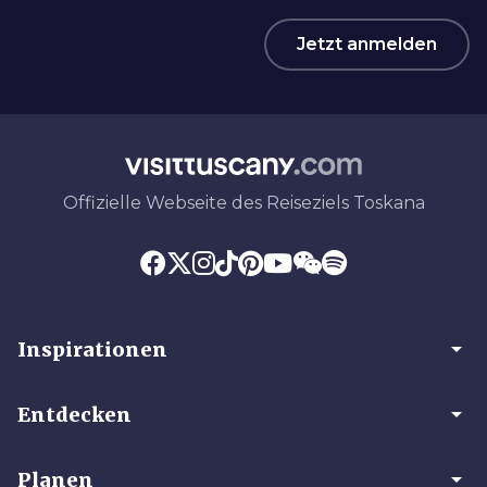
Jetzt anmelden
Offizielle Webseite des Reiseziels Toskana
arrow_drop_down
Inspirationen
arrow_drop_down
Entdecken
arrow_drop_down
Planen