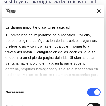
sustituyen a las originales destruidas durante
la Segunda Guerra Mundial, proceden de villas
venecianas en Brenta.
Es posible visitar la villa y el jardín en grupo,
Le damos importancia a tu privacidad
previa cita.
Tu privacidad es importante para nosotros. Por ello,
puedes elegir la configuración de las cookies según tus
Informaciones sobre la accesibilidad:
preferencias y cambiarlas en cualquier momento a
feelflorence.it
través del botón "Configuración de las cookies" que se
encuentra en el pie de página del sitio. Si cierras esta
ventana haciendo clic en la X en la parte superior
derecha, seguirás navegando y sólo se almacenarán en
tu dispositivo las cookies estrictamente necesarias para
el funcionamiento de este sitio. Para todos los otros tipos
de cookies necesitamos tu consentimiento.
Selección
Necesarias
de
consentimiento