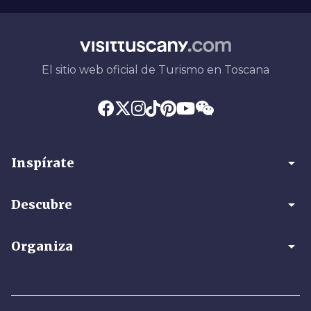
El sitio web oficial de Turismo en Toscana
arrow_drop_down
Inspírate
arrow_drop_down
Descubre
arrow_drop_down
Organiza