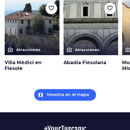
favorite_border
favorite_border
photo_camera
photo_camera
photo_cam
Atracciones
Atracciones
Villa Médici en
Abadía Fiesolana
Mu
Fiesole
Mi
map
Muestra en el mapa
#YourTuscany: