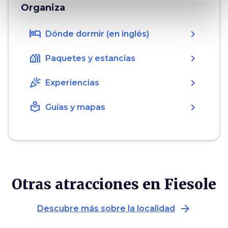
Organiza
hotel
chevron_right
Dónde dormir (en inglés)
holiday_village
chevron_right
Paquetes y estancias
celebration
chevron_right
Experiencias
local_library
chevron_right
Guías y mapas
Otras atracciones en Fiesole
arrow_forward
Descubre más sobre la localidad