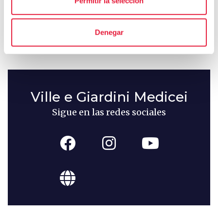
Permitir la selección
local_library
chevron_right
Guías y mapas
Denegar
Ville e Giardini Medicei
Sigue en las redes sociales