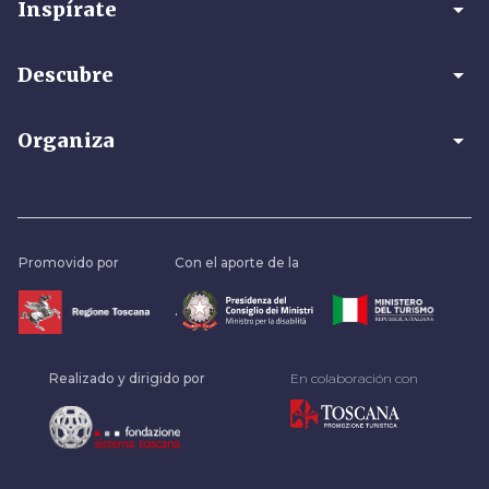
arrow_drop_down
Inspírate
arrow_drop_down
Descubre
arrow_drop_down
Organiza
Promovido por
Con el aporte de la
.
Realizado y dirigido por
En colaboración con