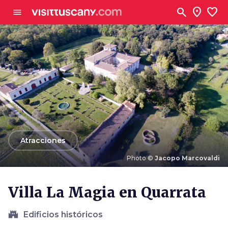
Ve al contenido principal
search
location_on
favorite
menu
arrow_back
Atracciones
Photo ©
Jacopo Marcovaldi
Photo ©
Jacopo Marcovaldi
Villa La Magia en Quarrata
castle
Edificios históricos