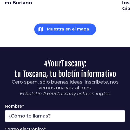
en Buriano
los
Gi
map
Muestra en el mapa
#YourTuscany:
tu Toscana, tu boletín informativo
Cero spam, sólo buenas ideas. Inscríbete, nos
vemos una vez al mes.
El boletín #YourTuscany está en inglés.
Nombre*
Correo electrónico*