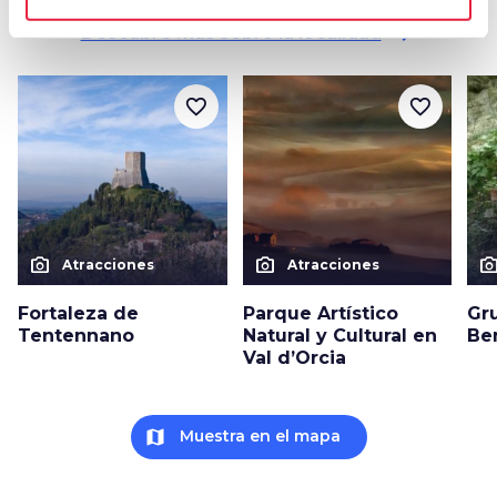
arrow_forward
Descubre más sobre la localidad
favorite_border
favorite_border
photo_camera
photo_camera
photo_cam
Atracciones
Atracciones
Fortaleza de
Parque Artístico
Gru
Tentennano
Natural y Cultural en
Be
Val d’Orcia
map
Muestra en el mapa