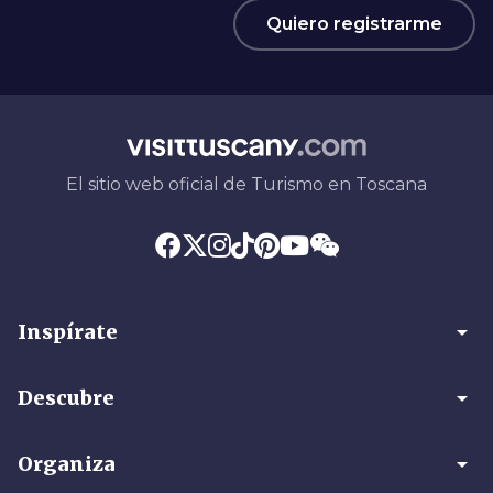
Quiero registrarme
El sitio web oficial de Turismo en Toscana
arrow_drop_down
Inspírate
arrow_drop_down
Descubre
arrow_drop_down
Organiza