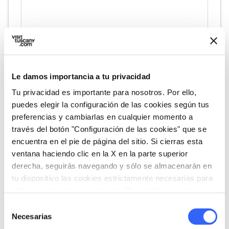
directions
Indicaciones
Le damos importancia a tu privacidad
Tu privacidad es importante para nosotros. Por ello,
Informaciones
puedes elegir la configuración de las cookies según tus
home
preferencias y cambiarlas en cualquier momento a
Dónde
través del botón "Configuración de las cookies" que se
Sala d'arte San Giovanni
encuentra en el pie de página del sitio. Si cierras esta
Via S. Giovanni, 8, 53023 Castiglione
d'Orcia SI, Italia
ventana haciendo clic en la X en la parte superior
derecha, seguirás navegando y sólo se almacenarán en
language
Pagina web
tu dispositivo las cookies estrictamente necesarias para
https://www.museisenesi.org/museo/sal
el funcionamiento de este sitio. Para todos los otros tipos
a-darte-san-giovanni-e-rocca-di-tentenn
de cookies necesitamos tu consentimiento.
Selección
ano/
open_in_new
Necesarias
de