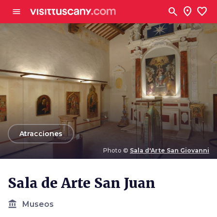
Ve al contenido principal
search
location_on
favorite
menu
arrow_back
Atracciones
Photo ©
Sala d'Arte San Giovanni
Photo ©
Sala d'Arte San Giovanni
Sala de Arte San Juan
account_balance
Museos