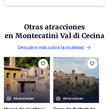
Otras atracciones
en Montecatini Val di Cecina
arrow_forward
Descubre más sobre la localidad
favorite_border
favorite_border
photo_camera
photo_camera
Atracciones
Atracciones