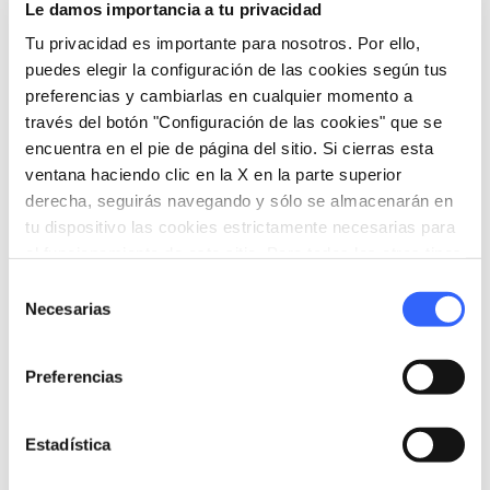
Le damos importancia a tu privacidad
Tu privacidad es importante para nosotros. Por ello,
puedes elegir la configuración de las cookies según tus
preferencias y cambiarlas en cualquier momento a
través del botón "Configuración de las cookies" que se
encuentra en el pie de página del sitio. Si cierras esta
ventana haciendo clic en la X en la parte superior
derecha, seguirás navegando y sólo se almacenarán en
tu dispositivo las cookies estrictamente necesarias para
el funcionamiento de este sitio. Para todos los otros tipos
de cookies necesitamos tu consentimiento.
Selección
Necesarias
de
consentimiento
directions
Indicaciones
Preferencias
Informaciones
Estadística
home
Dónde