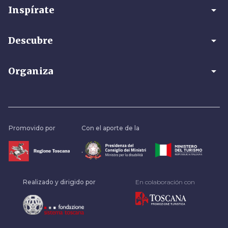
arrow_drop_down
Inspírate
arrow_drop_down
Descubre
arrow_drop_down
Organiza
Promovido por
Con el aporte de la
.
Realizado y dirigido por
En colaboración con