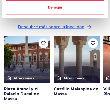
Denegar
Otras atracciones en Massa
arrow_forward
Descubre más sobre la localidad
favorite_border
favorite_border
photo_camera
photo_camera
photo_cam
Atracciones
Atracciones
Plaza Aranci y el
Castillo Malaspina en
Vil
Palacio Ducal de
Massa
Ri
Massa