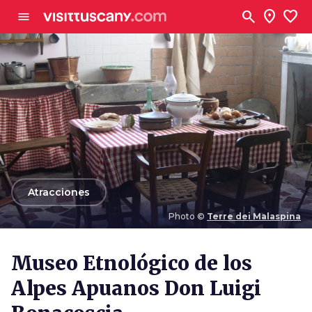
Ve al contenido principal
search
location_on
favorite
menu
arrow_back
Atracciones
Photo ©
Terre dei Malaspina
Photo ©
Terre dei Malaspina
Museo Etnológico de los
Alpes Apuanos Don Luigi