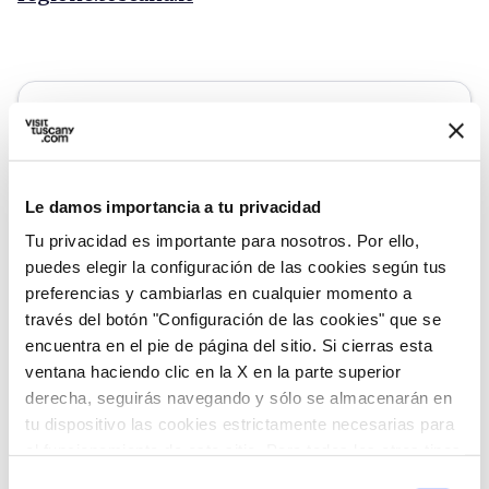
Le damos importancia a tu privacidad
Tu privacidad es importante para nosotros. Por ello,
puedes elegir la configuración de las cookies según tus
preferencias y cambiarlas en cualquier momento a
través del botón "Configuración de las cookies" que se
encuentra en el pie de página del sitio. Si cierras esta
directions
Indicaciones
ventana haciendo clic en la X en la parte superior
derecha, seguirás navegando y sólo se almacenarán en
tu dispositivo las cookies estrictamente necesarias para
el funcionamiento de este sitio. Para todos los otros tipos
Informaciones
de cookies necesitamos tu consentimiento.
Selección