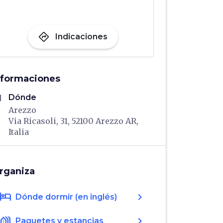
directions
Indicaciones
nformaciones
me
Dónde
Arezzo
Via Ricasoli, 31, 52100 Arezzo AR,
Italia
rganiza
hotel
chevron_right
Dónde dormir (en inglés)
holiday_village
chevron_right
Paquetes y estancias