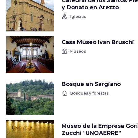
Catedral de los Santos Pie
y Donato en Arezzo
church
Iglesias
Casa Museo Ivan Bruschi
account_balance
Museos
Bosque en Sargiano
nature
Bosques y forestas
Museo de la Empresa Gori
Zucchi "UNOAERRE"