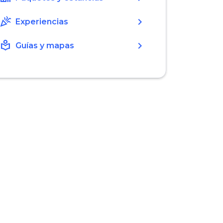
celebration
chevron_right
Experiencias
local_library
chevron_right
Guías y mapas