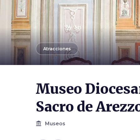
arrow_back
Atracciones
Photo ©
Museo Diocesano di Arezzo
Museo Diocesa
Sacro de Arezz
account_balance
Museos