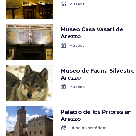
account_balance
Museos
Museo Casa Vasari de
Arezzo
account_balance
Museos
Museo de Fauna Silvestre
Arezzo
account_balance
Museos
Palacio de los Priores en
Arezzo
castle
Edificios históricos