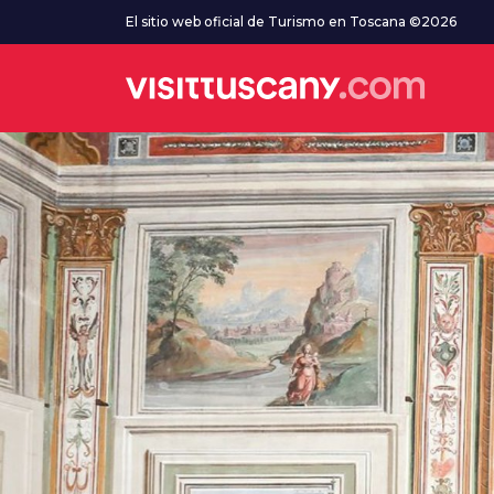
Ve al contenido principal
El sitio web oficial de Turismo en Toscana ©2026