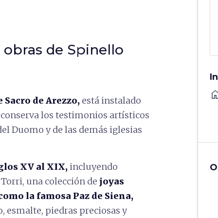
obras de Spinello
I
ho
 Sacro de Arezzo,
está instalado
 conserva los testimonios artísticos
 del Duomo y de las demás iglesias
glos XV al XIX,
incluyendo
O
o Torri, una colección de
joyas
como la famosa Paz de Siena,
o, esmalte, piedras preciosas y