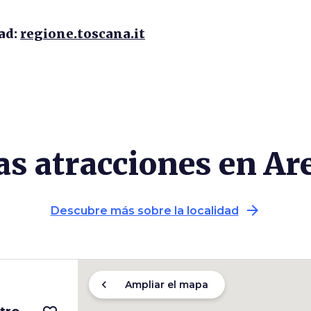
ad:
regione.toscana.it
as atracciones en Ar
arrow_forward
Descubre más sobre la localidad
chevron_left
Ampliar el mapa