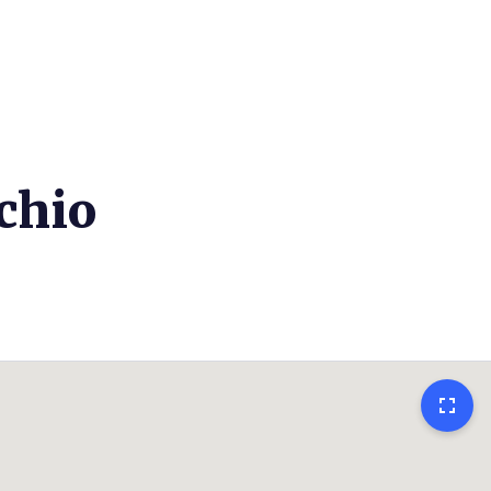
chio
fullscreen