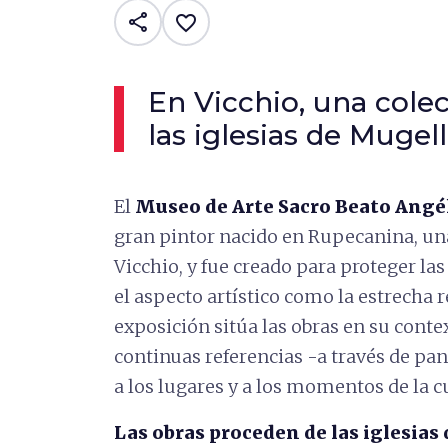
share
favorite_border
En Vicchio, una cole
las iglesias de Mugel
El
Museo de Arte Sacro Beato Angé
gran pintor nacido en Rupecanina, un
Vicchio, y fue creado para proteger las
el aspecto artístico como la estrecha r
exposición sitúa las obras en su contex
continuas referencias -a través de pa
a los lugares y a los momentos de la cu
Las obras proceden de las iglesias