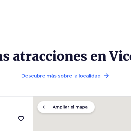
as atracciones en Vic
arrow_forward
Descubre más sobre la localidad
chevron_left
Ampliar el mapa
favorite_border