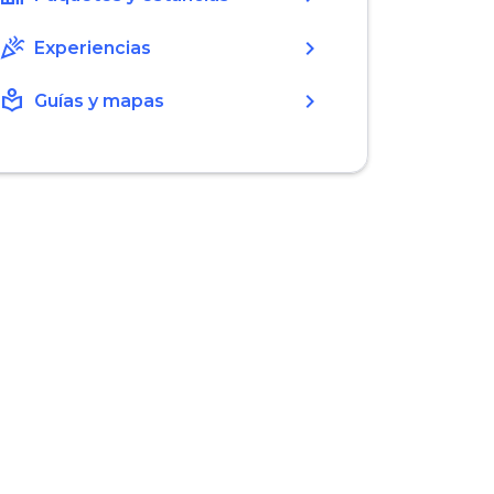
celebration
chevron_right
Experiencias
local_library
chevron_right
Guías y mapas