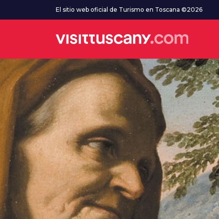
Ve al contenido principal
El sitio web oficial de Turismo en Toscana ©2026