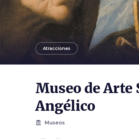
arrow_back
Atracciones
Photo ©
Piccoli Grandi Musei
Museo de Arte 
Angélico
account_balance
Museos