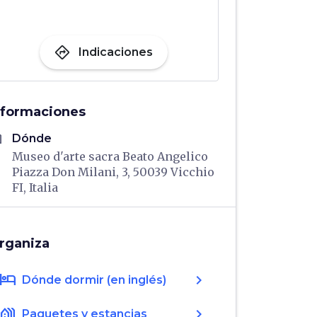
directions
Indicaciones
nformaciones
me
Dónde
Museo d'arte sacra Beato Angelico
Piazza Don Milani, 3, 50039 Vicchio
FI, Italia
rganiza
hotel
chevron_right
Dónde dormir (en inglés)
holiday_village
chevron_right
Paquetes y estancias