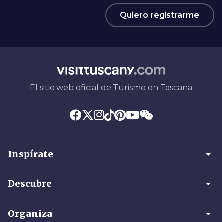
Quiero registrarme
El sitio web oficial de Turismo en Toscana
arrow_drop_down
Inspírate
arrow_drop_down
Descubre
arrow_drop_down
Organiza