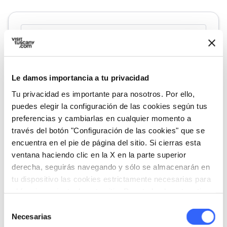
Le damos importancia a tu privacidad
Tu privacidad es importante para nosotros. Por ello,
puedes elegir la configuración de las cookies según tus
preferencias y cambiarlas en cualquier momento a
través del botón "Configuración de las cookies" que se
encuentra en el pie de página del sitio. Si cierras esta
directions
Indicaciones
ventana haciendo clic en la X en la parte superior
derecha, seguirás navegando y sólo se almacenarán en
tu dispositivo las cookies estrictamente necesarias para
Informaciones
el funcionamiento de este sitio. Para todos los otros tipos
de cookies necesitamos tu consentimiento.
home
Selección
Dónde
Necesarias
de
Museo Casa di Giotto