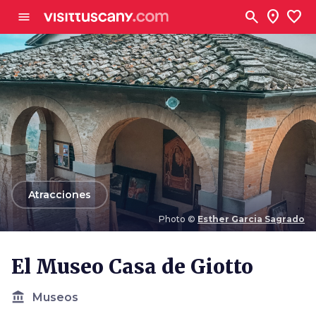
Ve al contenido principal
search
location_on
favorite
menu
arrow_back
Atracciones
Photo ©
Esther Garcia Sagrado
Photo ©
Esther Garcia Sagrado
El Museo Casa de Giotto
account_balance
Museos