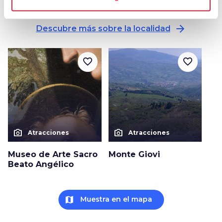
Otras atracciones en Vicchio
arrow_forward
Descubre más sobre la localidad
favorite_border
favorite_border
photo_camera
photo_camera
Atracciones
Atracciones
Museo de Arte Sacro
Monte Giovi
Beato Angélico
map
Muestra en el mapa