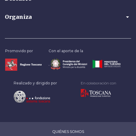
arrow_drop_down
Organiza
Promovido por
Con el aporte de la
.
Realizado y dirigido por
En colaboración con
QUIÉNES SOMOS