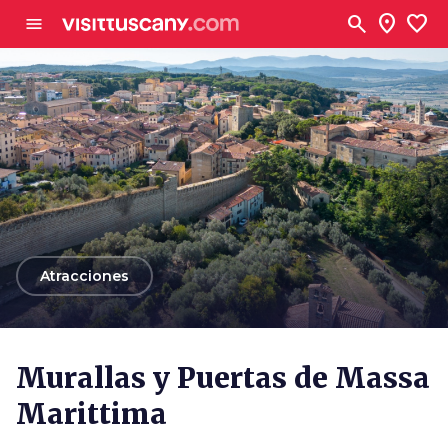
Ve al contenido principal
search
location_on
favorite
menu
arrow_back
Atracciones
Murallas y Puertas de Massa
Marittima