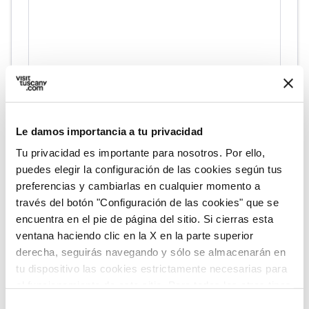
Le damos importancia a tu privacidad
Tu privacidad es importante para nosotros. Por ello,
directions
Indicaciones
puedes elegir la configuración de las cookies según tus
preferencias y cambiarlas en cualquier momento a
través del botón "Configuración de las cookies" que se
encuentra en el pie de página del sitio. Si cierras esta
Informaciones
ventana haciendo clic en la X en la parte superior
home
Dónde
derecha, seguirás navegando y sólo se almacenarán en
Via S. Bernardino Porta, 8, 58024 Massa
tu dispositivo las cookies estrictamente necesarias para
Marittima GR, Italia
el funcionamiento de este sitio. Para todos los otros tipos
language
de cookies necesitamos tu consentimiento.
Pagina web
Selección