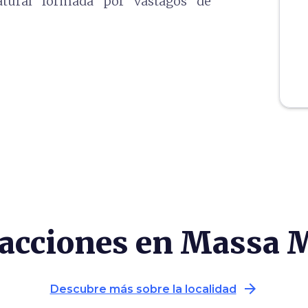
atural formada por vástagos de
racciones en Massa 
arrow_forward
Descubre más sobre la localidad