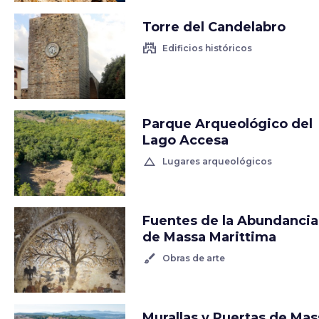
Torre del Candelabro
castle
Edificios históricos
Parque Arqueológico del
Lago Accesa
change_history
Lugares arqueológicos
Fuentes de la Abundancia
de Massa Marittima
brush
Obras de arte
Murallas y Puertas de Mas