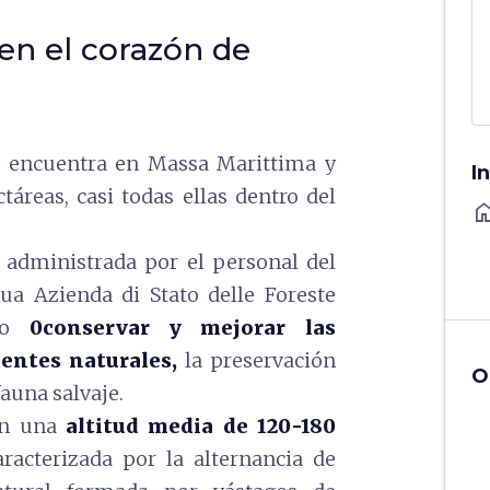
 en el corazón de
 encuentra en Massa Marittima y
I
táreas, casi todas ellas dentro del
ho
á administrada por el personal del
gua Azienda di Stato delle Foreste
ivo
0conservar y mejorar las
ientes naturales,
la preservación
O
fauna salvaje.
on una
altitud media de 120-180
racterizada por la alternancia de