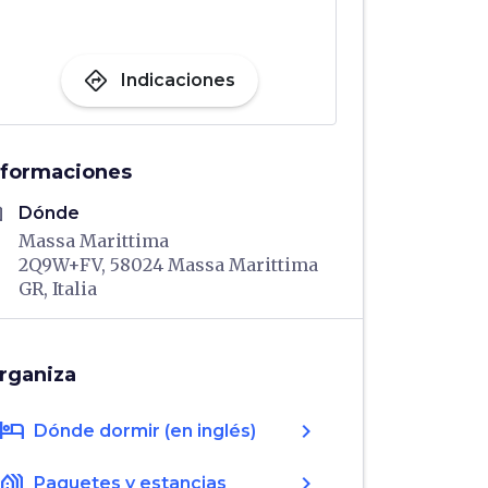
directions
Indicaciones
nformaciones
me
Dónde
Massa Marittima
2Q9W+FV, 58024 Massa Marittima
GR, Italia
rganiza
hotel
chevron_right
Dónde dormir (en inglés)
holiday_village
chevron_right
Paquetes y estancias