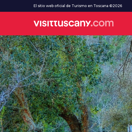
Ve al contenido principal
El sitio web oficial de Turismo en Toscana ©2026