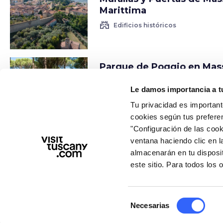
Marittima
castle
Edificios históricos
Parque de Poggio en Mas
Marittima
Le damos importancia a t
nature
Elementos de la naturaleza
Tu privacidad es important
cookies según tus prefere
"Configuración de las cooki
Acuario Mondo Marino y
ventana haciendo clic en l
Explora
almacenarán en tu disposi
attractions
Acuarios y zoológicos
este sitio. Para todos los
Selección
Necesarias
chevron_left
de
Precedente
1 de 2
Succe