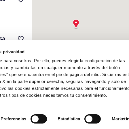
sa
favorite_border
u privacidad
e para nosotros. Por ello, puedes elegir la configuración de las
ncias y cambiarlas en cualquier momento a través del botón
es" que se encuentra en el pie de página del sitio. Si cierras es
favorite_border
a X en la parte superior derecha, seguirás navegando y sólo se
tivo las cookies estrictamente necesarias para el funcionamient
 otros tipos de cookies necesitamos tu consentimiento.
Preferencias
Estadística
Marketi
chevron_right
ssiva