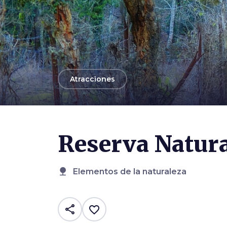
arrow_back
Atracciones
Photo ©
Lotti Roberto
Reserva Natura
nature
Elementos de la naturaleza
share
favorite_border