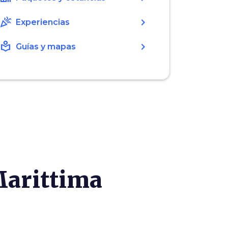
celebration
chevron_right
Experiencias
local_library
chevron_right
Guías y mapas
Marittima