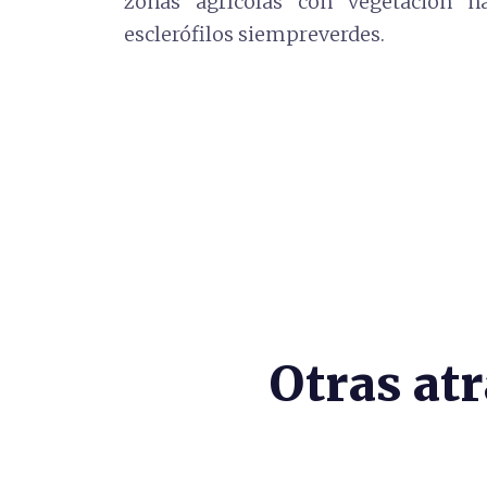
zonas agrícolas con vegetación n
esclerófilos siempreverdes.
Otras at