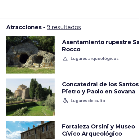
Atracciones •
9 resultados
Asentamiento rupestre S
Rocco
change_history
Lugares arqueológicos
Concatedral de los Santos
Pietro y Paolo en Sovana
church
Lugares de culto
Fortaleza Orsini y Museo
Cívico Arqueológico