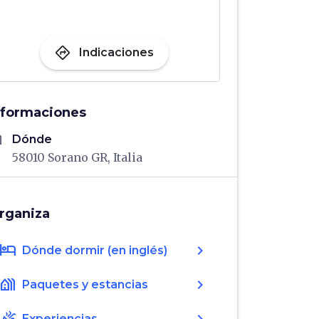
directions
Indicaciones
nformaciones
me
Dónde
58010 Sorano GR, Italia
rganiza
hotel
chevron_right
Dónde dormir (en inglés)
holiday_village
chevron_right
Paquetes y estancias
Experiencias