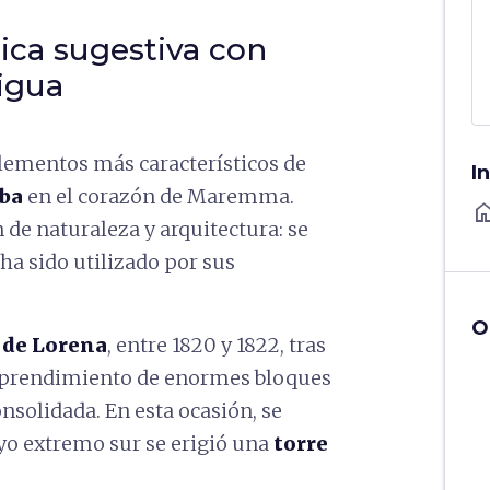
ica sugestiva con
igua
elementos más característicos de
I
oba
en el corazón de Maremma.
ho
 de naturaleza y arquitectura: se
 ha sido utilizado por sus
O
 de Lorena
, entre 1820 y 1822, tras
esprendimiento de enormes bloques
onsolidada. En esta ocasión, se
uyo extremo sur se erigió una
torre