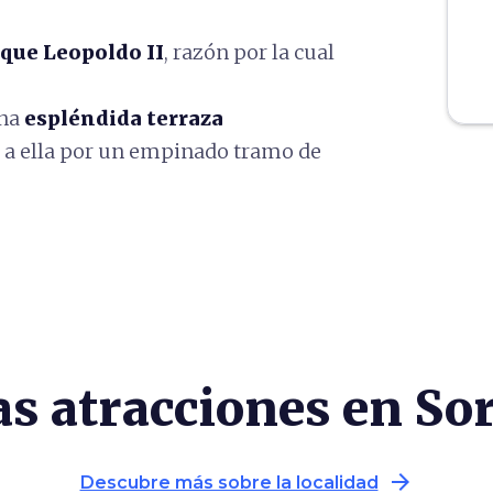
que Leopoldo II
, razón por la cual
una
espléndida terraza
e a ella por un empinado tramo de
as atracciones en So
arrow_forward
Descubre más sobre la localidad