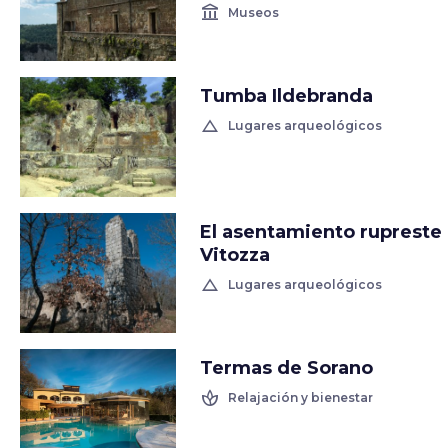
account_balance
Museos
Tumba Ildebranda
change_history
Lugares arqueológicos
El asentamiento rupreste
Vitozza
change_history
Lugares arqueológicos
Termas de Sorano
spa
Relajación y bienestar