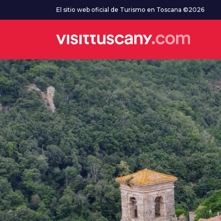
Ve al contenido principal
El sitio web oficial de Turismo en Toscana ©2026