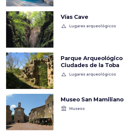
Vías Cave
change_history
Lugares arqueológicos
Parque Arqueológico
Ciudades de la Toba
change_history
Lugares arqueológicos
Museo San Mamiliano
account_balance
Museos