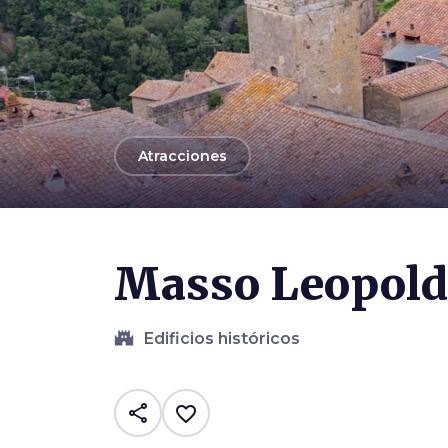
arrow_back
Atracciones
Photo ©
Stefano Cannas
Masso Leopold
castle
Edificios históricos
share
favorite_border