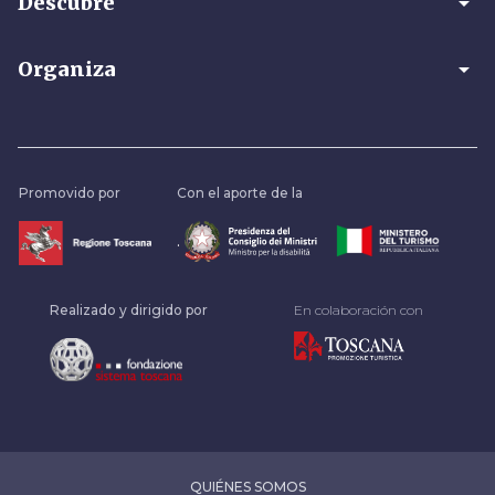
arrow_drop_down
Descubre
arrow_drop_down
Organiza
Promovido por
Con el aporte de la
.
Realizado y dirigido por
En colaboración con
QUIÉNES SOMOS