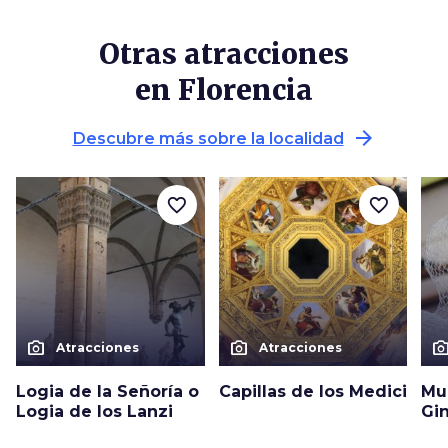
Otras atracciones
en Florencia
arrow_forward
Descubre más sobre la localidad
favorite_border
favorite_border
photo_camera
photo_camera
photo_cam
Atracciones
Atracciones
Logia de la Señoría o
Capillas de los Medici
Mu
Logia de los Lanzi
Gin