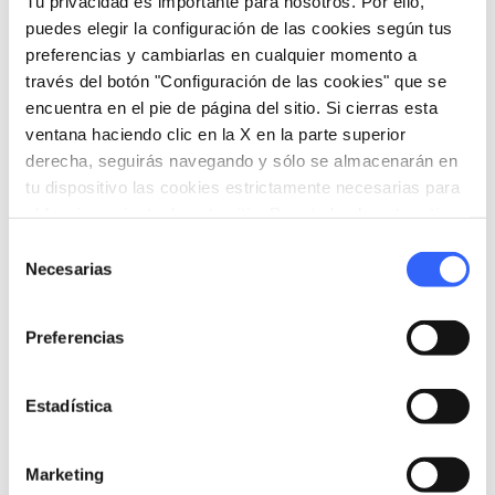
Tu privacidad es importante para nosotros. Por ello,
puedes elegir la configuración de las cookies según tus
preferencias y cambiarlas en cualquier momento a
través del botón "Configuración de las cookies" que se
encuentra en el pie de página del sitio. Si cierras esta
ventana haciendo clic en la X en la parte superior
derecha, seguirás navegando y sólo se almacenarán en
tu dispositivo las cookies estrictamente necesarias para
directions
Indicaciones
el funcionamiento de este sitio. Para todos los otros tipos
de cookies necesitamos tu consentimiento.
Selección
Necesarias
de
consentimiento
Informaciones
Preferencias
home
Dónde
Firenze
Via S. Michele delle Campora, 46n, 50124
Estadística
Firenze FI, Italia
language
Pagina web
Marketing
https://www.certosadifirenze.it/