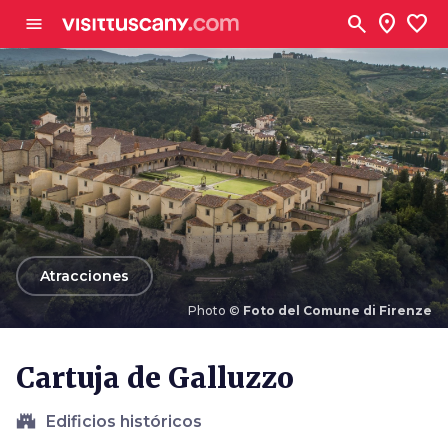
Ve al contenido principal
search
location_on
favorite
menu
arrow_back
Atracciones
Photo ©
Foto del Comune di Firenze
Photo ©
Foto del Comune di Firenze
Cartuja de Galluzzo
castle
Edificios históricos