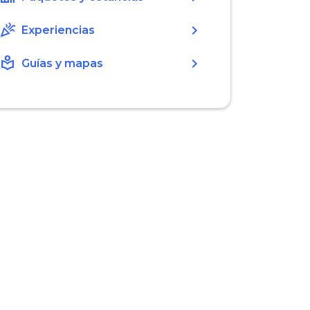
celebration
chevron_right
Experiencias
local_library
chevron_right
Guías y mapas