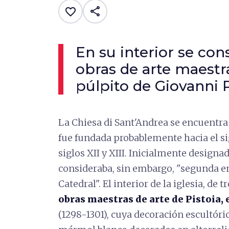
share
favorite_border
En su interior se con
obras de arte maestra
púlpito de Giovanni 
La Chiesa di Sant'Andrea se encuentra 
fue fundada probablemente hacia el sig
siglos XII y XIII. Inicialmente designa
consideraba, sin embargo, "segunda en
Catedral". El interior de la iglesia, de 
obras maestras de arte de Pistoia,
(1298-1301), cuya decoración escultóri