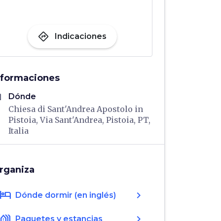
directions
Indicaciones
nformaciones
me
Dónde
Chiesa di Sant'Andrea Apostolo in
Pistoia, Via Sant'Andrea, Pistoia, PT,
Italia
rganiza
hotel
chevron_right
Dónde dormir (en inglés)
holiday_village
chevron_right
Paquetes y estancias