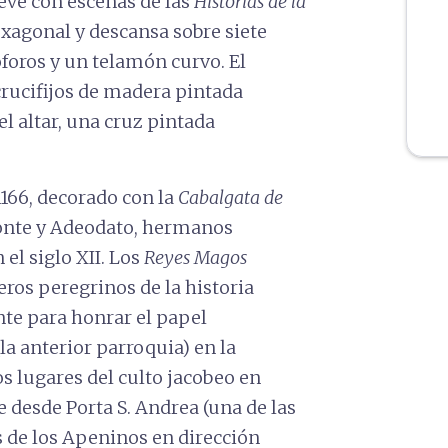
eve con escenas de las
Historias de la
xagonal y descansa sobre siete
foros y un telamón curvo. El
crucifijos de madera pintada
el altar, una cruz pintada
1166, decorado con la
Cabalgata de
onte y Adeodato, hermanos
 el siglo XII. Los
Reyes Magos
ros peregrinos de la historia
nte para honrar el papel
(la anterior parroquia) en la
os lugares del culto jacobeo en
e desde Porta S. Andrea (una de las
s de los Apeninos en dirección