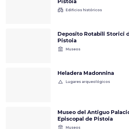
Pistoia
castle
Edificios históricos
Deposito Rotabili Storici 
Pistoia
account_balance
Museos
Heladera Madonnina
change_history
Lugares arqueológicos
Museo del Antiguo Palaci
Episcopal de Pistoia
account_balance
Museos