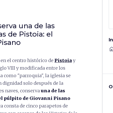
serva una de las
s de Pistoia: el
I
Pisano
ho
en el centro histórico de
Pistoia
y
lo VIII y modificada entre los
da como "parroquia", la iglesia se
 dignidad solo después de la
O
tres naves, conserva
una de las
 el púlpito de Giovanni Pisano
ca consta de cinco parapetos de