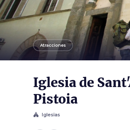
arrow_back
Atracciones
Iglesia de Sant
Pistoia
church
Iglesias