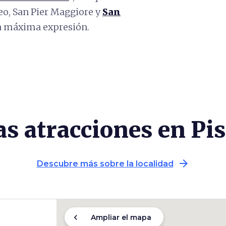
eo, San Pier Maggiore y
San
a máxima expresión.
as atracciones en Pis
arrow_forward
Descubre más sobre la localidad
chevron_left
Ampliar el mapa