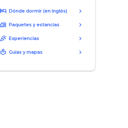
hotel
chevron_right
Dónde dormir (en inglés)
holiday_village
chevron_right
Paquetes y estancias
celebration
chevron_right
Experiencias
local_library
chevron_right
Guías y mapas