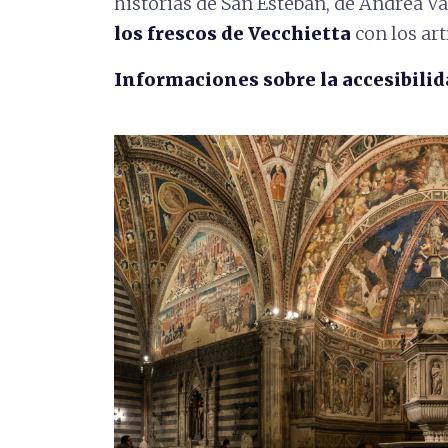
historias de San Esteban, de Andrea Va
los frescos de Vecchietta
con los art
Informaciones sobre la accesibilid