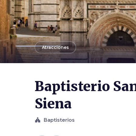
arrow_back
Atracciones
Baptisterio Sa
Siena
church
Baptisterios