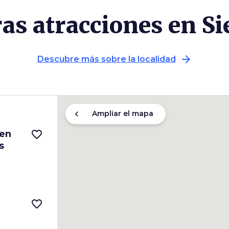
as atracciones en S
arrow_forward
Descubre más sobre la localidad
chevron_left
Ampliar el mapa
 en
favorite_border
s
favorite_border