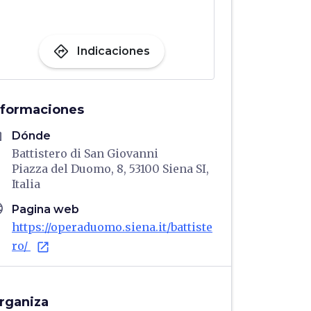
directions
Indicaciones
nformaciones
me
Dónde
Battistero di San Giovanni
Piazza del Duomo, 8, 53100 Siena SI,
Italia
age
Pagina web
https://operaduomo.siena.it/battiste
ro/
open_in_new
rganiza