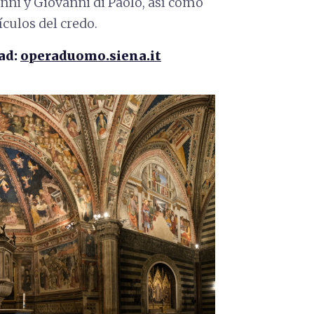
nni y Giovanni di Paolo, así como
ículos del credo.
ad:
operaduomo.siena.it