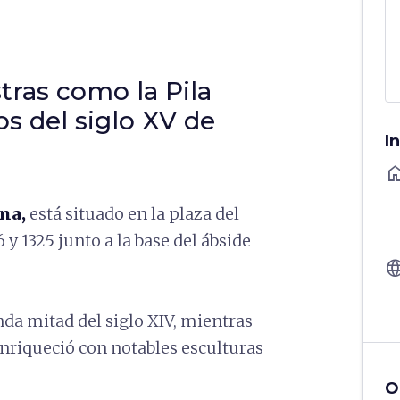
ras como la Pila
os del siglo XV de
I
ho
na,
está situado en la plaza del
y 1325 junto a la base del ábside
langu
nda mitad del siglo XIV, mientras
 enriqueció con notables esculturas
O