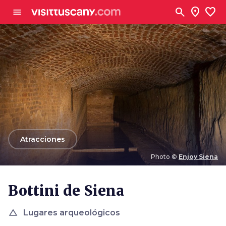
Ve al contenido principal
search
location_on
favorite
menu
arrow_back
Atracciones
Photo ©
Enjoy Siena
Photo ©
Enjoy Siena
Bottini de Siena
change_history
Lugares arqueológicos