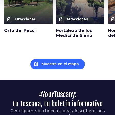
photo_camera
photo_camera
photo_cam
Atracciones
Atracciones
Orto de' Pecci
Fortaleza de los
Hos
Medici de Siena
del
map
Muestra en el mapa
#YourTuscany:
tu Toscana, tu boletín informativo
Cero spam, sólo buenas ideas. Inscríbete, nos