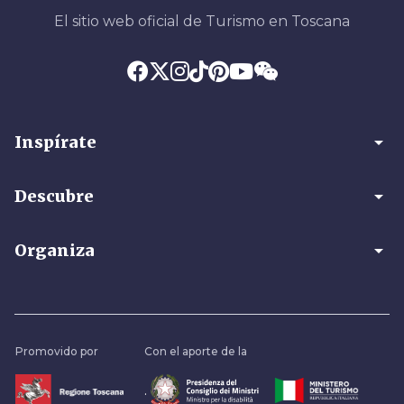
El sitio web oficial de Turismo en Toscana
arrow_drop_down
Inspírate
arrow_drop_down
Descubre
arrow_drop_down
Organiza
Promovido por
Con el aporte de la
.