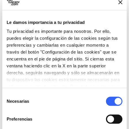
Le damos importancia a tu privacidad
Tu privacidad es importante para nosotros. Por ello,
directions
Indicaciones
puedes elegir la configuración de las cookies según tus
preferencias y cambiarlas en cualquier momento a
través del botón "Configuración de las cookies" que se
Informaciones
encuentra en el pie de página del sitio. Si cierras esta
ventana haciendo clic en la X en la parte superior
home
Dónde
derecha, seguirás navegando y sólo se almacenarán en
Bottini di Siena
tu dispositivo las cookies estrictamente necesarias para
Via di Città, 36, 53100 Siena SI, Italia
el funcionamiento de este sitio. Para todos los otros tipos
de cookies necesitamos tu consentimiento.
Selección
Necesarias
de
Organiza
consentimiento
hotel
Preferencias
chevron_right
Dónde dormir (en inglés)