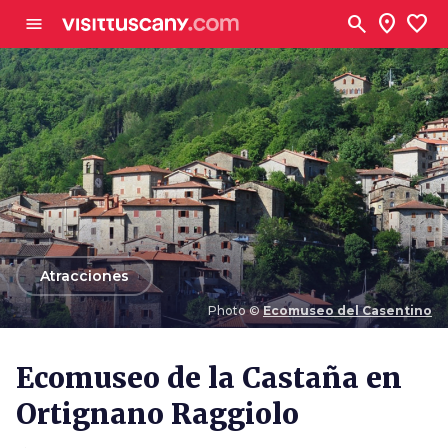
Ve al contenido principal
search
location_on
favorite
menu
arrow_back
Atracciones
Photo ©
Ecomuseo del Casentino
Photo ©
Ecomuseo del Casentino
Ecomuseo de la Castaña en
Ortignano Raggiolo