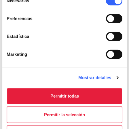
local_library
chevron_right
Necesarias
de
consentimiento
Preferencias
Estadística
Ecomuseo del
Marketing
Casentino
Sigue en las redes sociales
Mostrar detalles
Permitir todas
Permitir la selección