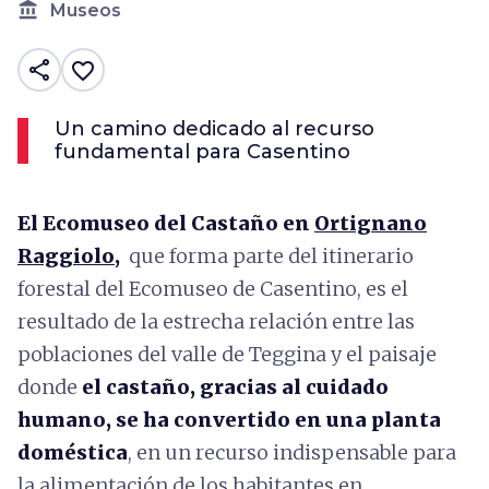
account_balance
Museos
share
favorite_border
Un camino dedicado al recurso
fundamental para Casentino
El Ecomuseo del Castaño en
Ortignano
Raggiolo
,
que forma parte del itinerario
forestal del Ecomuseo de Casentino, es el
resultado de la estrecha relación entre las
poblaciones del valle de Teggina y el paisaje
donde
el castaño, gracias al cuidado
humano, se ha convertido en una planta
doméstica
, en un recurso indispensable para
la alimentación de los habitantes en