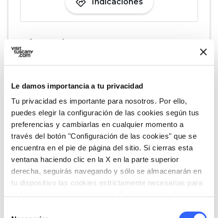
directions
Indicaciones
Informaciones
home
Dónde
Ecomuseo della castagna
52010 Ortignano AR, Italia
Le damos importancia a tu privacidad
Tu privacidad es importante para nosotros. Por ello,
puedes elegir la configuración de las cookies según tus
Organiza
preferencias y cambiarlas en cualquier momento a
través del botón "Configuración de las cookies" que se
hotel
chevron_right
Dónde dormir (en inglés)
encuentra en el pie de página del sitio. Si cierras esta
ventana haciendo clic en la X en la parte superior
holiday_village
chevron_right
Paquetes y estancias
derecha, seguirás navegando y sólo se almacenarán en
tu dispositivo las cookies estrictamente necesarias para
celebration
chevron_right
Experiencias
el funcionamiento de este sitio. Para todos los otros tipos
de cookies necesitamos tu consentimiento.
Selección
Guías y mapas