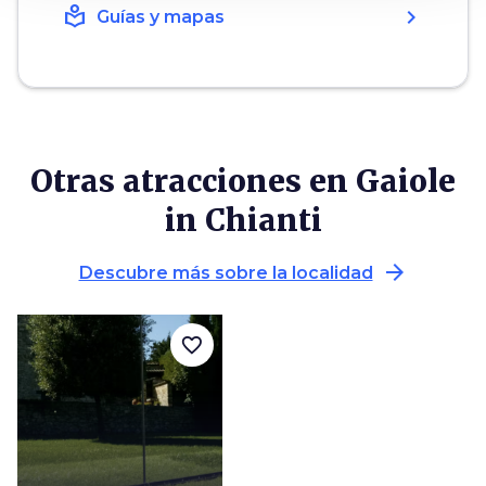
local_library
chevron_right
Guías y mapas
Otras atracciones en Gaiole
in Chianti
arrow_forward
Descubre más sobre la localidad
favorite_border