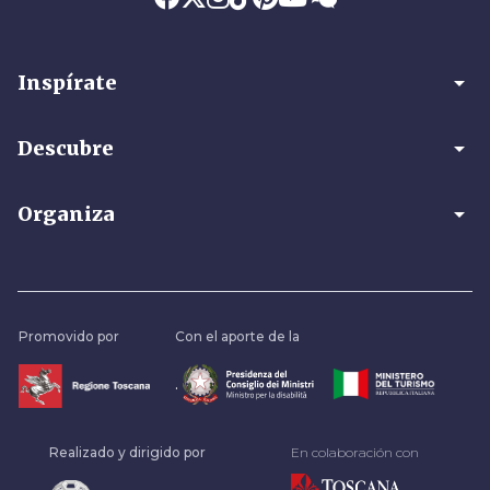
arrow_drop_down
Inspírate
arrow_drop_down
Descubre
arrow_drop_down
Organiza
Promovido por
Con el aporte de la
.
Realizado y dirigido por
En colaboración con