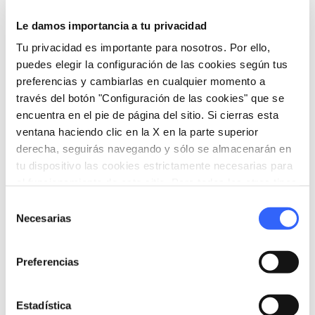
ocasionales y escuelas hasta entusiastas y
Le damos importancia a tu privacidad
turistas.
Tu privacidad es importante para nosotros. Por ello,
puedes elegir la configuración de las cookies según tus
preferencias y cambiarlas en cualquier momento a
través del botón "Configuración de las cookies" que se
encuentra en el pie de página del sitio. Si cierras esta
ventana haciendo clic en la X en la parte superior
derecha, seguirás navegando y sólo se almacenarán en
tu dispositivo las cookies estrictamente necesarias para
el funcionamiento de este sitio. Para todos los otros tipos
de cookies necesitamos tu consentimiento.
Selección
Necesarias
de
consentimiento
Preferencias
directions
Indicaciones
Estadística