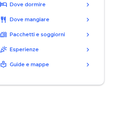
hotel
chevron_right
Dove dormire
restaurant
chevron_right
Dove mangiare
holiday_village
chevron_right
Pacchetti e soggiorni
celebration
chevron_right
Esperienze
local_library
chevron_right
Guide e mappe