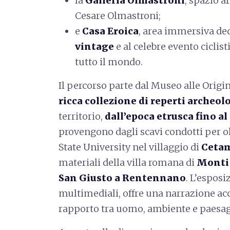
la
Galleria Olmastroni
, spazio a
Cesare Olmastroni;
e
Casa Eroica
, area immersiva de
vintage
e al celebre evento ciclis
tutto il mondo.
Il percorso parte dal Museo alle Origin
ricca collezione di reperti archeol
territorio,
dall’epoca etrusca fino a
provengono dagli scavi condotti per ol
State University nel villaggio di
Ceta
materiali della villa romana di
Monti 
San Giusto a Rentennano
. L’esposi
multimediali, offre una narrazione acc
rapporto tra uomo, ambiente e paesagg