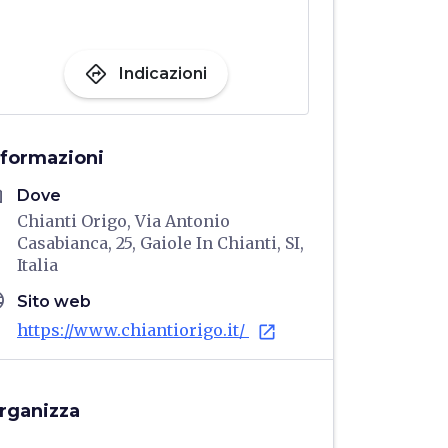
directions
Indicazioni
nformazioni
me
Dove
Chianti Origo, Via Antonio
Casabianca, 25, Gaiole In Chianti, SI,
Italia
age
Sito web
https://www.chiantiorigo.it/
open_in_new
rganizza