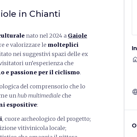
aiole in Chianti
culturale
nato nel 2024 a
Gaiole
are e valorizzare le
molteplici
I
tato nei suggestivi spazi delle ex
ho
 visitatori un’esperienza che
no e passione per il ciclismo
.
enologica del comprensorio che lo
langu
come un
hub multimediale
che
ni espositive
:
i
, cuore archeologico del progetto;
O
dizione vitivinicola locale;