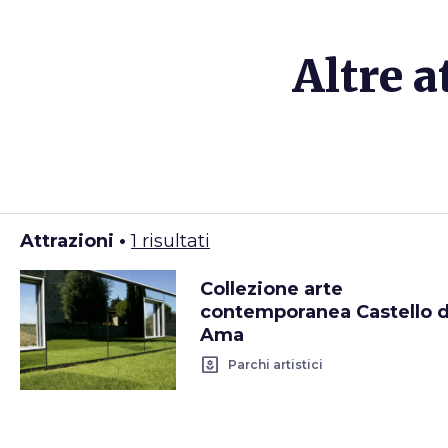
Altre a
Attrazioni •
1 risultati
Collezione arte
contemporanea Castello d
Ama
yard
Parchi artistici