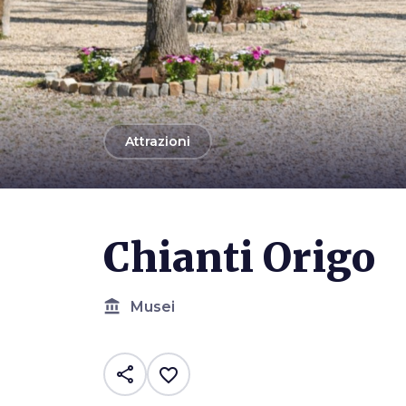
arrow_back
Attrazioni
Chianti Origo
account_balance
Musei
share
favorite_border