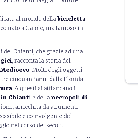
rtistico che omaggia il pittore
dicata al mondo della
bicicletta
tico nato a Gaiole, ma famoso in
i del Chianti, che grazie ad una
ogici
, racconta la storia del
l Medioevo
. Molti degli oggetti
tre cinquant’anni dalla Florida
mura
. A questi si affiancano i
in Chianti
e della
necropoli di
zione, arricchita da strumenti
essibile e coinvolgente del
io nel corso dei secoli.