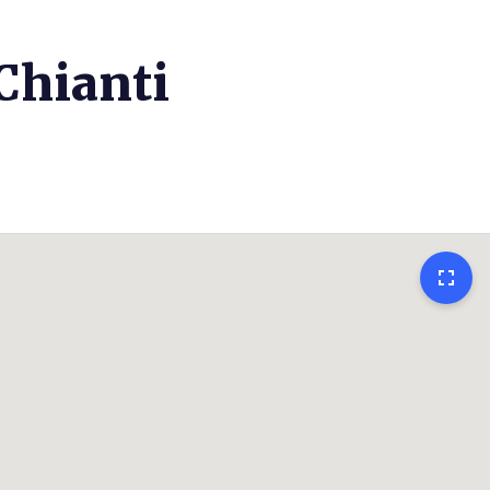
 Chianti
fullscreen