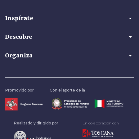
arrow_drop_down
Inspírate
arrow_drop_down
Descubre
arrow_drop_down
Organiza
Promovido por
Con el aporte de la
.
Realizado y dirigido por
En colaboración con