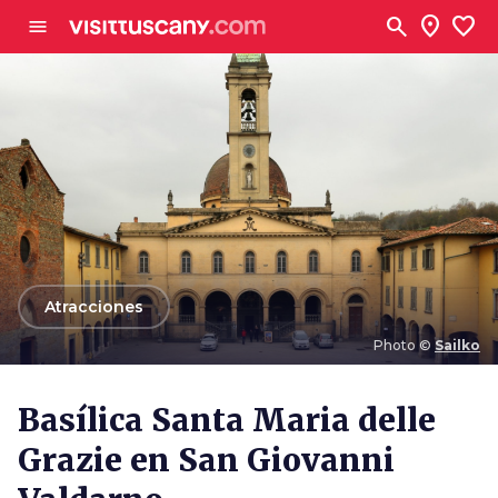
Ve al contenido principal
search
location_on
favorite
menu
arrow_back
Atracciones
Photo ©
Sailko
Photo ©
Sailko
Basílica Santa Maria delle
Grazie en San Giovanni