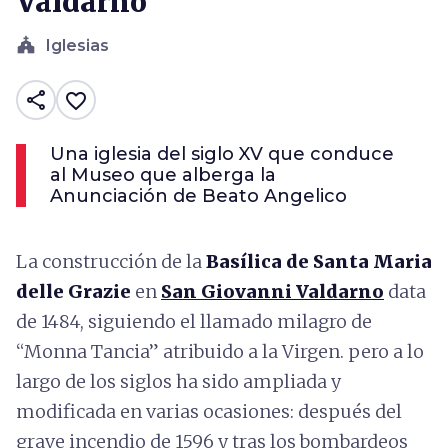
Valdarno
church
Iglesias
share
favorite_border
Una iglesia del siglo XV que conduce
al Museo que alberga la
Anunciación de Beato Angelico
La construcción de la
Basílica de Santa Maria
delle Grazie
en
San Giovanni Valdarno
data
de 1484, siguiendo el llamado milagro de
“Monna Tancia” atribuido a la Virgen. pero a lo
largo de los siglos ha sido ampliada y
modificada en varias ocasiones: después del
grave incendio de 1596 y tras los bombardeos