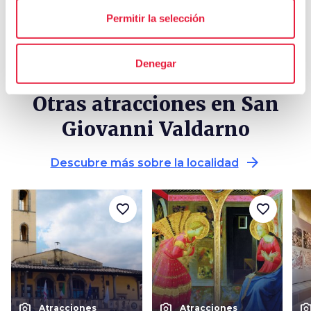
Permitir la selección
Denegar
Otras atracciones en San
Giovanni Valdarno
arrow_forward
Descubre más sobre la localidad
favorite_border
favorite_border
photo_camera
photo_camera
photo_cam
Atracciones
Atracciones