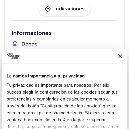
directions
Indicaciones
Informaciones
home
Dónde
Casa Masaccio
Corso Italia, 87, 52027 San Giovanni
Valdarno AR, Italia
language
Pagina web
Le damos importancia a tu privacidad
https://www.casamasaccio.it/
open_in_new
Tu privacidad es importante para nosotros. Por ello,
puedes elegir la configuración de las cookies según tus
preferencias y cambiarlas en cualquier momento a
Organiza
través del botón "Configuración de las cookies" que se
encuentra en el pie de página del sitio. Si cierras esta
hotel
ventana haciendo clic en la X en la parte superior
chevron_right
Dónde dormir (en inglés)
derecha, seguirás navegando y sólo se almacenarán en