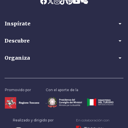
arrow_drop_down
Inspírate
arrow_drop_down
Descubre
arrow_drop_down
Organiza
Promovido por
Con el aporte de la
.
Realizado y dirigido por
En colaboración con