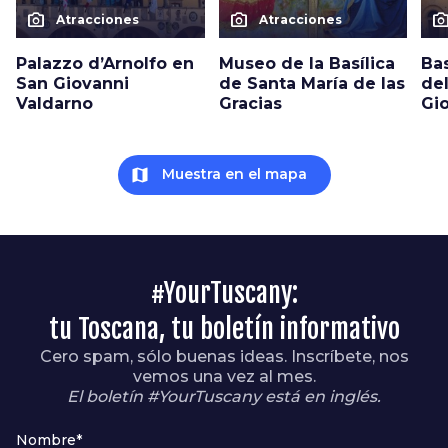
photo_camera
photo_camera
photo_cam
Atracciones
Atracciones
Palazzo d’Arnolfo en
Museo de la Basílica
Bas
San Giovanni
de Santa María de las
del
Valdarno
Gracias
Gi
map
Muestra en el mapa
#YourTuscany:
tu Toscana, tu boletín informativo
Cero spam, sólo buenas ideas. Inscríbete, nos
vemos una vez al mes.
El boletín #YourTuscany está en inglés.
Nombre*