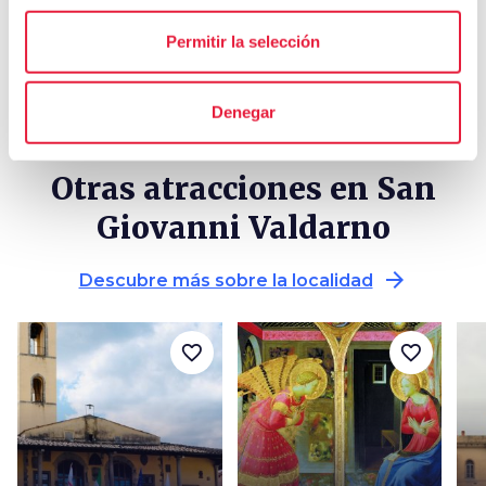
Permitir la selección
Denegar
Otras atracciones en San
Giovanni Valdarno
arrow_forward
Descubre más sobre la localidad
favorite_border
favorite_border