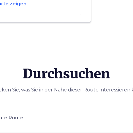
nd der
des
alb der
arte zeigen
d des
itionelle
der
adt
eitvertreib
der wieder
en.
i Flaschen
rdino dei
2 riesige,
n, die die
 Sie
ki de
Durchsuchen
nd 1993
leines
ken Sie, was Sie in der Nähe dieser Route interessieren
te Route