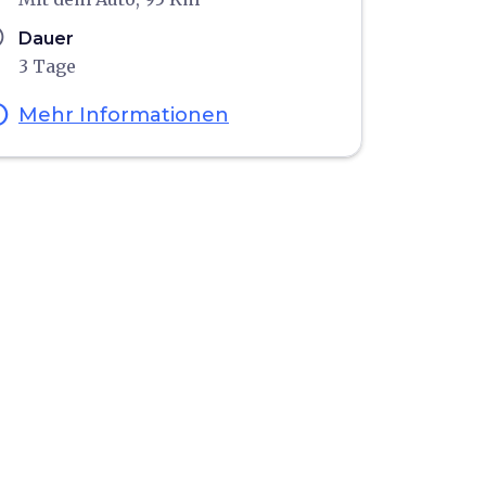
ule
Dauer
3 Tage
fo
Mehr Informationen