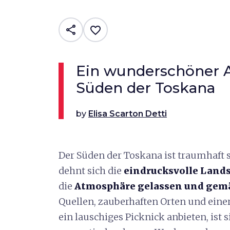
share
favorite_border
Ein wunderschöner A
Süden der Toskana
by
Elisa Scarton Detti
Der Süden der Toskana ist traumhaft
dehnt sich die
eindrucksvolle Land
die
Atmosphäre gelassen und gem
Quellen, zauberhaften Orten und einer 
ein lauschiges Picknick anbieten, ist s