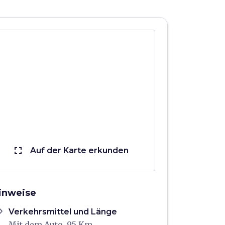
fullscreen
Auf der Karte erkunden
inweise
ons
Verkehrsmittel und Länge
Mit dem Auto, 95 Km