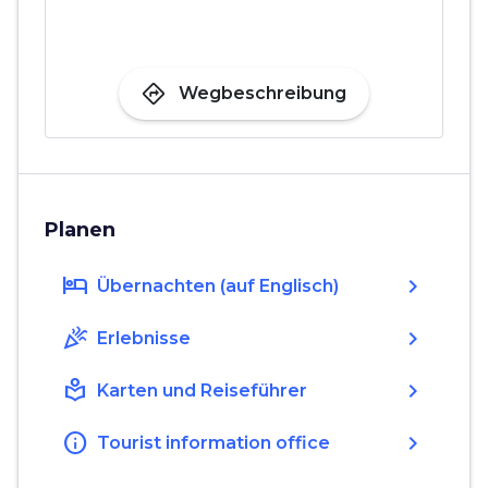
directions
Wegbeschreibung
Planen
hotel
chevron_right
Übernachten (auf Englisch)
celebration
chevron_right
Erlebnisse
local_library
chevron_right
Karten und Reiseführer
info
chevron_right
Tourist information office