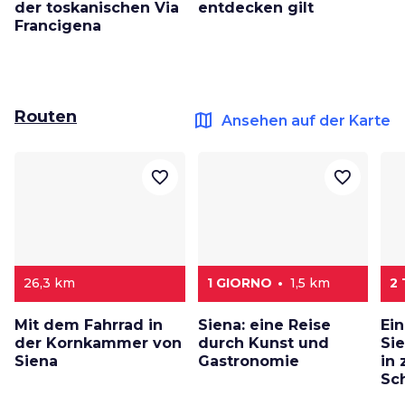
der toskanischen Via
entdecken gilt
Francigena
Routen
map
Ansehen auf der Karte
favorite_border
favorite_border
26,3 km
1 GIORNO
1,5 km
2
Mit dem Fahrrad in
Siena: eine Reise
Ei
der Kornkammer von
durch Kunst und
Si
Siena
Gastronomie
in
Sc