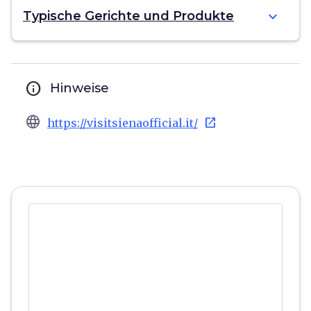
expand_more
Typische Gerichte und Produkte
info
Hinweise
language
open_in_new
https://visitsienaofficial.it/