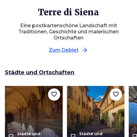
Terre di Siena
Eine postkartenschöne Landschaft mit
Traditionen, Geschichte und malerischen
Ortschaften
arrow_forward
Zum Gebiet
Städte und Ortschaften
favorite_border
favorite_border
Städte und
Städte und
photo_size_select_actual
photo_size_select_actual
photo_size_select_a