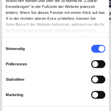
Wünschen wählen und über die Schaltfläche „Cookie-
photo_camera
photo_camera
photo_cam
Attraktionen
Attraktionen
Einstellungen“ in der Fußzeile der Website jederzeit
ändern. Wenn Sie dieses Fenster mit einem Klick auf das
Basilika San
Basilika San
Fu
X in der rechten oberen Ecke schließen, können Sie
Clemente in Santa
Domenico
vo
Maria dei Servi
Ihren Besuch der Website fortsetzen, während nur die für
die Nutzung dieser Website unbedingt erforderlichen
Cookies auf Ihrem Gerät gespeichert werden. Für alle
anderen Arten von Cookies benötigen wir Ihre
Einwilligungsauswahl
Veranstaltungen
Zustimmung.
map
Notwendig
Ansehen auf der Karte
Präferenzen
favorite_border
favorite_border
Statistiken
Marketing
collections
AUSSTELLUNGEN
FOLKLORE