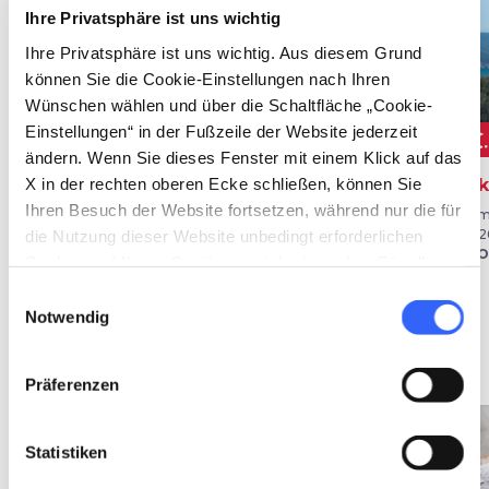
Ihre Privatsphäre ist uns wichtig
Ihre Privatsphäre ist uns wichtig. Aus diesem Grund
können Sie die Cookie-Einstellungen nach Ihren
Wünschen wählen und über die Schaltfläche „Cookie-
Einstellungen“ in der Fußzeile der Website jederzeit
music_note
golf_cours
MUSIK
FOLKLORE
ändern. Wenn Sie dieses Fenster mit einem Klick auf das
X in der rechten oberen Ecke schließen, können Sie
Musikwoche
Der Palio von Siena
Bi
Ihren Besuch der Website fortsetzen, während nur die für
Vom 03 Aug. 2026 bis 10. Aug.
Am 2. Juli und am 16. August
Vom 
die Nutzung dieser Website unbedingt erforderlichen
2026
in Siena
202
in Murlo
in 
Cookies auf Ihrem Gerät gespeichert werden. Für alle
anderen Arten von Cookies benötigen wir Ihre
Einwilligungsauswahl
Zustimmung.
Notwendig
Ideen
map
Ansehen auf der Karte
Präferenzen
favorite_border
favorite_border
Statistiken