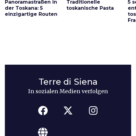
Panoramastraßen in
Traditionelle
5 
der Toskana: 5
toskanische Pasta
en
einzigartige Routen
to
Fr
Terre di Siena
In sozialen Medien verfolgen