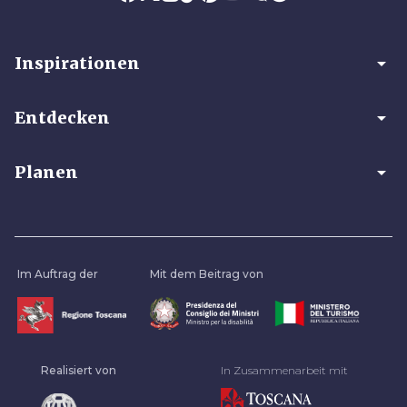
arrow_drop_down
Inspirationen
arrow_drop_down
Entdecken
arrow_drop_down
Planen
Im Auftrag der
Mit dem Beitrag von
Realisiert von
In Zusammenarbeit mit