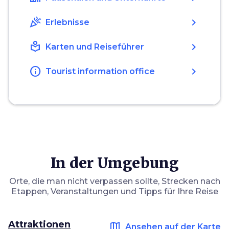
celebration
chevron_right
Erlebnisse
local_library
chevron_right
Karten und Reiseführer
info
chevron_right
Tourist information office
In der Umgebung
Orte, die man nicht verpassen sollte, Strecken nach
Etappen, Veranstaltungen und Tipps für Ihre Reise
Attraktionen
map
Ansehen auf der Karte