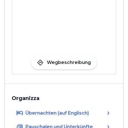
directions
Wegbeschreibung
Organizza
hotel
chevron_right
Übernachten (auf Englisch)
holiday_village
chevron_right
Pauschalen und Unterkünfte