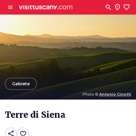
Zum Hauptinhalt
search
location_on
favorite
menu
arrow_back
Gebiete
Photo ©
Antonio Cinotti
Photo ©
Antonio Cinotti
Terre di Siena
share
favorite_border