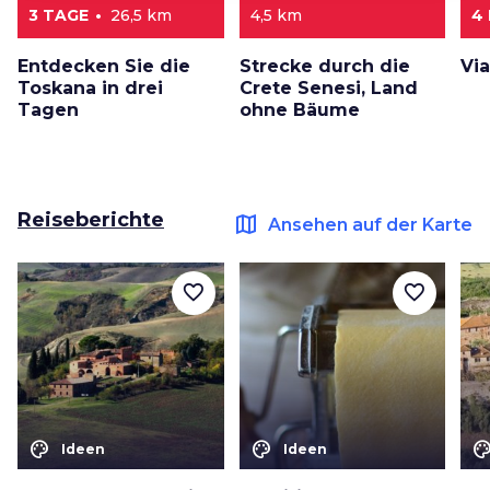
3 TAGE
26,5 km
4,5 km
4
Entdecken Sie die
Strecke durch die
Vi
Toskana in drei
Crete Senesi, Land
Tagen
ohne Bäume
Reiseberichte
map
Ansehen auf der Karte
favorite_border
favorite_border
color_lens
color_lens
color_le
Ideen
Ideen