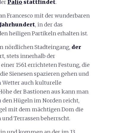
der
Palio
stattfindet
.
 San Francesco mit der wunderbaren
. Jahrhundert
, in der das
n heiligen Partikeln erhalten ist.
m nördlichen Stadteingang,
der
rt, stets innerhalb der
, einer 1561 errichteten Festung, die
em die Sienesen spazieren gehen und
 Wetter auch kulturelle
r Höhe der Bastionen aus kann man
u den Hügeln im Norden reicht,
ügel mit dem mächtigen Dom die
 und Terrassen beherrscht.
 ein und kommen an der im 13.