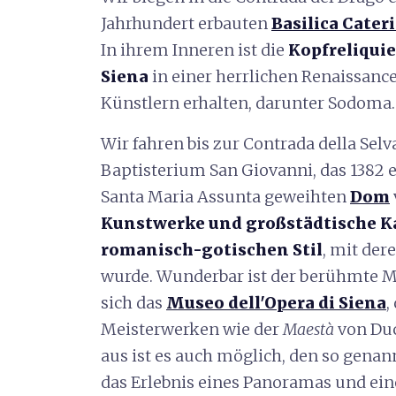
Jahrhundert erbauten
Basilica Cate
In ihrem Inneren ist die
Kopfreliquie
Siena
in einer herrlichen Renaissanc
Künstlern erhalten, darunter Sodoma.
Wir fahren bis zur Contrada della Sel
Baptisterium San Giovanni, das 1382 
Santa Maria Assunta geweihten
Dom
Kunstwerke und großstädtische Ka
romanisch-gotischen Stil
, mit der
wurde. Wunderbar ist der berühmte M
sich das
Museo dell'Opera di Siena
,
Meisterwerken wie der
Maestà
von Du
aus ist es auch möglich, den so gena
das Erlebnis eines Panoramas und ein