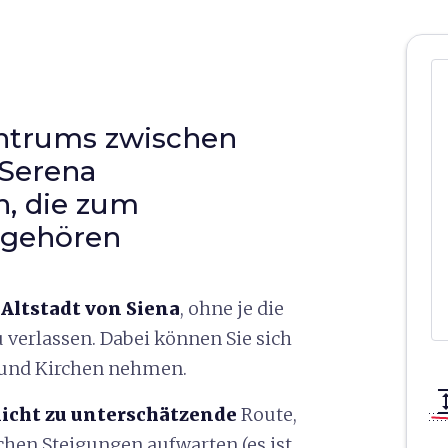
entrums zwischen
 Serena
n, die zum
 gehören
 Altstadt von Siena
, ohne je die
verlassen. Dabei können Sie sich
n und Kirchen nehmen.
vertical_a
vertical_ali
nicht zu unterschätzende
Route,
ichen Steigungen aufwarten (es ist