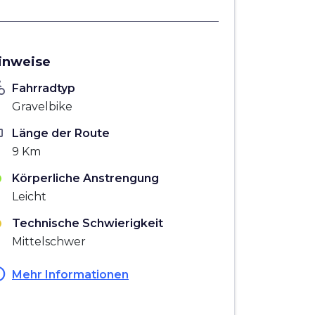
inweise
_bike
Fahrradtyp
Gravelbike
ten
Länge der Route
9 Km
Körperliche Anstrengung
Leicht
Technische Schwierigkeit
Mittelschwer
fo
Mehr Informationen