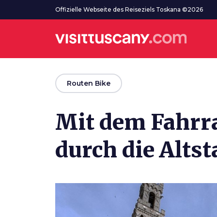
Zum Hauptinhalt
Offizielle Webseite des Reiseziels Toskana ©2026
arrow_back
Routen Bike
Mit dem Fahrra
durch die Altst