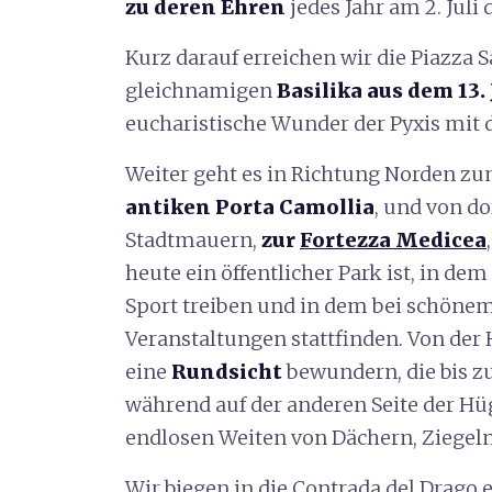
zu deren Ehren
jedes Jahr am 2. Juli 
Kurz darauf erreichen wir die Piazza
gleichnamigen
Basilika aus dem 13
eucharistische Wunder der Pyxis mit de
Weiter geht es in Richtung Norden zu
antiken Porta Camollia
, und von do
Stadtmauern,
zur
Fortezza Medicea
heute ein öffentlicher Park ist, in d
Sport treiben und in dem bei schönem
Veranstaltungen stattfinden. Von de
eine
Rundsicht
bewundern, die bis z
während auf der anderen Seite der H
endlosen Weiten von Dächern, Ziegeln
Wir biegen in die Contrada del Drago