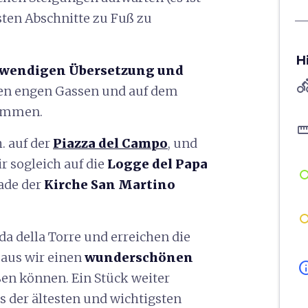
ten Abschnitte zu Fuß zu
H
r wendigen Übersetzung und
directions
den engen Gassen und auf dem
kommen.
straigh
. auf der
Piazza del Campo
, und
r sogleich auf die
Logge del Papa
sade der
Kirche San Martino
a della Torre und erreichen die
 aus wir einen
wunderschönen
in
en können. Ein Stück weiter
es der ältesten und wichtigsten