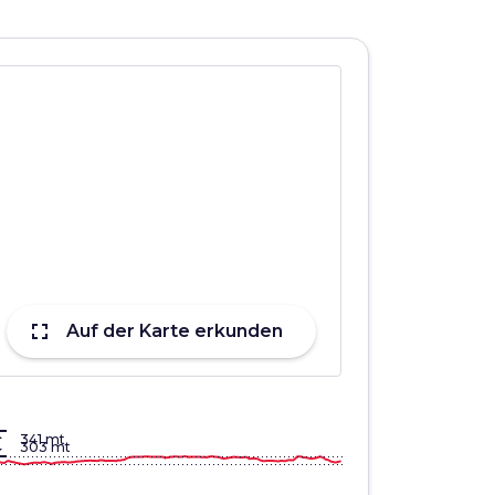
fullscreen
Auf der Karte erkunden
lign_top
341 mt
gn_bottom
303 mt