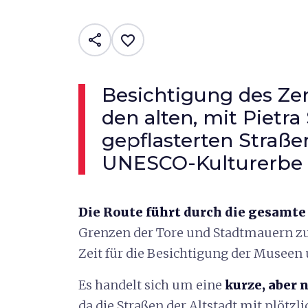
share
favorite_border
Besichtigung des Z
den alten, mit Pietra
gepflasterten Straße
UNESCO-Kulturerbe
Die Route führt durch die gesamte
Grenzen der Tore und Stadtmauern zu 
Zeit für die Besichtigung der Musee
Es handelt sich um eine
kurze, aber 
da die Straßen der Altstadt mit plötzl