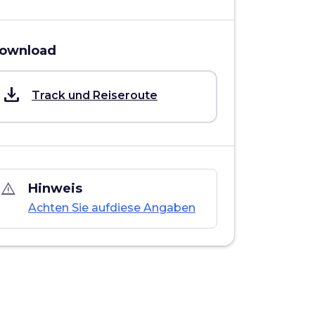
ownload
save_alt
Track und Reiseroute
warning_amber
Hinweis
Achten Sie aufdiese Angaben