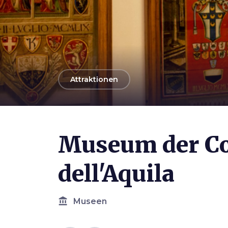
arrow_back
Attraktionen
Photo ©
Contrada dell'Aquila
Museum der C
dell'Aquila
account_balance
Museen