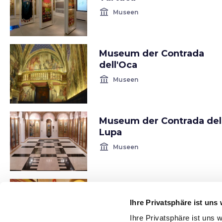
account_balance
Museen
Museum der Contrada
dell'Oca
account_balance
Museen
Museum der Contrada del
Lupa
account_balance
Museen
Museum der Contrada del
Chiocciola
Ihre Privatsphäre ist uns 
account_balance
Museen
Ihre Privatsphäre ist uns