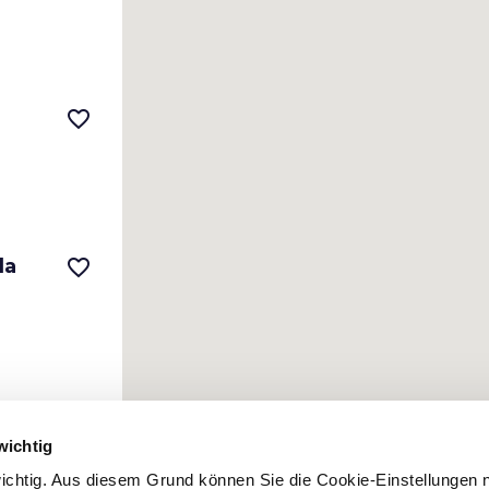
favorite_border
la
favorite_border
la
favorite_border
wichtig
 wichtig. Aus diesem Grund können Sie die Cookie-Einstellungen 