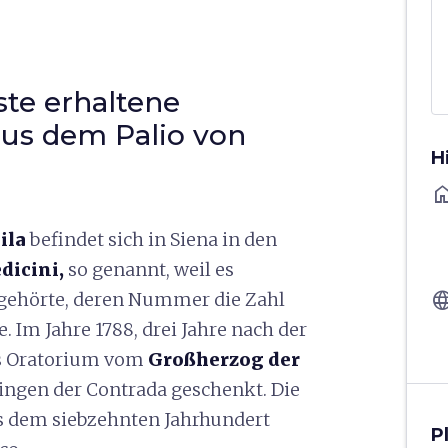
ste erhaltene
aus dem Palio von
H
ho
ila
befindet sich in Siena in den
dicini,
so genannt, weil es
langu
 gehörte, deren Nummer die Zahl
. Im Jahre 1788, drei Jahre nach der
as Oratorium vom
Großherzog der
ingen der Contrada geschenkt. Die
s dem siebzehnten Jahrhundert
P