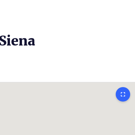
 Siena
fullscreen