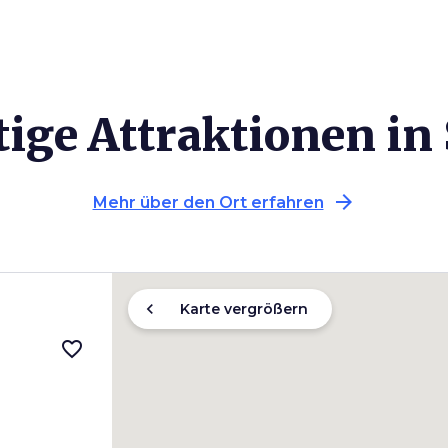
ige Attraktionen in
arrow_forward
Mehr über den Ort erfahren
chevron_left
Karte vergrößern
favorite_border