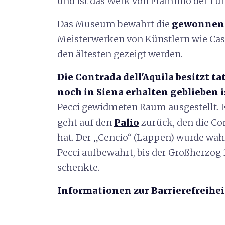
und ist das Werk von Flaminio del Tur
Das Museum bewahrt die
gewonnene
Meisterwerken von Künstlern wie Cassi
den ältesten gezeigt werden.
Die Contrada dell'Aquila besitzt ta
noch in
Siena
erhalten geblieben i
Pecci gewidmeten Raum ausgestellt. E
geht auf den
Palio
zurück, den die C
hat.
Der „Cencio“ (Lappen) wurde wah
Pecci aufbewahrt, bis der Großherzog
schenkte.
Informationen zur Barrierefreihei