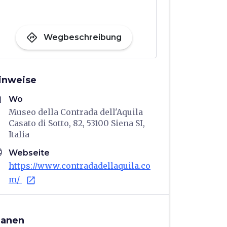
directions
Wegbeschreibung
inweise
me
Wo
Museo della Contrada dell'Aquila
Casato di Sotto, 82, 53100 Siena SI,
Italia
age
Webseite
https://www.contradadellaquila.co
m/
open_in_new
lanen