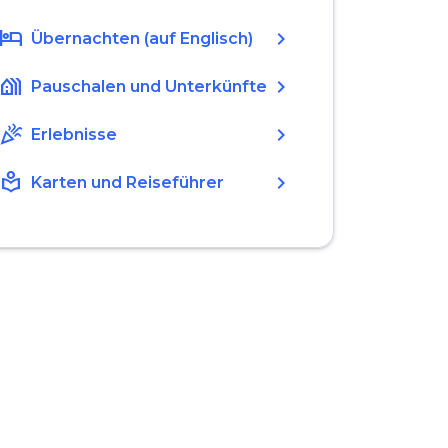
hotel
chevron_right
Übernachten (auf Englisch)
holiday_village
chevron_right
Pauschalen und Unterkünfte
celebration
chevron_right
Erlebnisse
local_library
chevron_right
Karten und Reiseführer