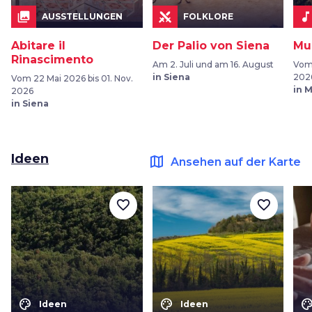
collections
music_not
AUSSTELLUNGEN
FOLKLORE
Abitare il
Der Palio von Siena
Mu
Rinascimento
Am 2. Juli und am 16. August
Vom 
in Siena
202
Vom 22 Mai 2026 bis 01. Nov.
in 
2026
in Siena
Ideen
map
Ansehen auf der Karte
favorite_border
favorite_border
color_lens
color_lens
color_le
Ideen
Ideen