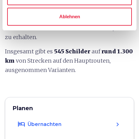
Auf jedem Schild befindet sich ein
QR-Code
,
Ablehnen
der es gestattet, Informationen zu jedem Weg
über einen direkten Link zu visittuscany.com
zu erhalten.
Insgesamt gibt es
545 Schilder
auf
rund 1.300
km
von Strecken auf den Hauptrouten,
ausgenommen Varianten.
Planen
hotel
chevron_right
Übernachten