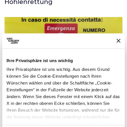
Höhlenrettung
Ihre Privatsphäre ist uns wichtig
Ihre Privatsphäre ist uns wichtig. Aus diesem Grund
können Sie die Cookie-Einstellungen nach Ihren
Wünschen wählen und über die Schaltfläche „Cookie-
Einstellungen“ in der Fußzeile der Website jederzeit
Rettungsschilder
ändern. Wenn Sie dieses Fenster mit einem Klick auf das
X in der rechten oberen Ecke schließen, können Sie
Das Projekt zur Sicherung der
Wanderwege
Ihren Besuch der Website fortsetzen, während nur die für
der Toskana
zielt auf die Erleichterung und
die Nutzung dieser Website unbedingt erforderlichen
Cookies auf Ihrem Gerät gespeichert werden. Für alle
Beschleunigung der Rettungsmaßnahmen für