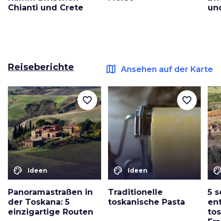
Chianti und Crete
un
Reiseberichte
map
Ansehen auf der Karte
favorite_border
favorite_border
color_lens
color_lens
color_le
Ideen
Ideen
Panoramastraßen in
Traditionelle
5 
der Toskana: 5
toskanische Pasta
en
einzigartige Routen
to