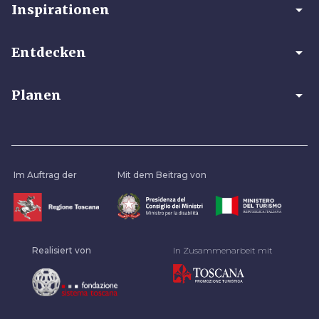
arrow_drop_down
Inspirationen
arrow_drop_down
Entdecken
arrow_drop_down
Planen
Im Auftrag der
Mit dem Beitrag von
Realisiert von
In Zusammenarbeit mit