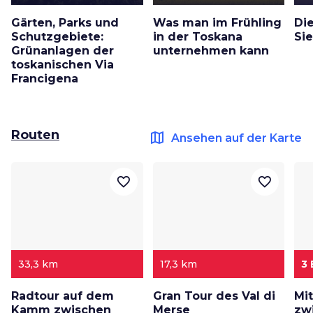
Gärten, Parks und
Was man im Frühling
Di
Schutzgebiete:
in der Toskana
Si
Grünanlagen der
unternehmen kann
toskanischen Via
Francigena
Routen
map
Ansehen auf der Karte
favorite_border
favorite_border
33,3 km
17,3 km
3
Radtour auf dem
Gran Tour des Val di
Mi
Kamm zwischen
Merse
zw