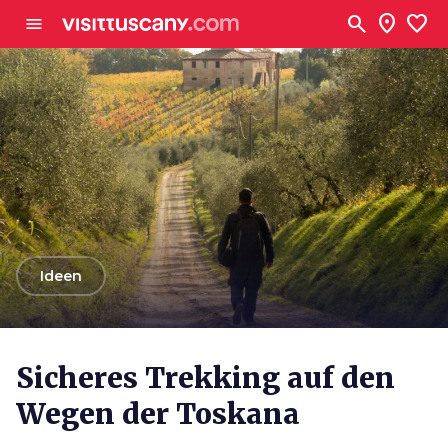
Zum Hauptinhalt
search
location_on
favorite
menu
arrow_back
Ideen
Sicheres Trekking auf den
Wegen der Toskana