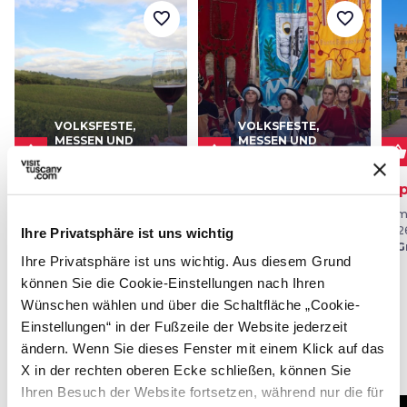
favorite_border
favorite_border
VOLKSFESTE,
VOLKSFESTE,
MESSEN UND
MESSEN UND
shopping_basket
shopping_basket
shopping_basket
MÄRKTE
MÄRKTE
Calici di Stelle
Sagra della
Exp
Granocchia
Vom 01 Aug. 2026 bis 31 Aug.
Vom 
2026
202
Ihre Privatsphäre ist uns wichtig
Vom 29 Aug. 2026 bis 06 Sep.
in Montepulciano
in G
2026
Ihre Privatsphäre ist uns wichtig. Aus diesem Grund
in Civitella Paganico
können Sie die Cookie-Einstellungen nach Ihren
Wünschen wählen und über die Schaltfläche „Cookie-
Einstellungen“ in der Fußzeile der Website jederzeit
ändern. Wenn Sie dieses Fenster mit einem Klick auf das
Festival
X in der rechten oberen Ecke schließen, können Sie
Ihren Besuch der Website fortsetzen, während nur die für