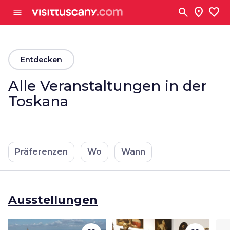
Zum Hauptinhalt
search
location_on
favorite
menu
arrow_back
Entdecken
Alle Veranstaltungen in der
Toskana
Präferenzen
Wo
Wann
Ausstellungen