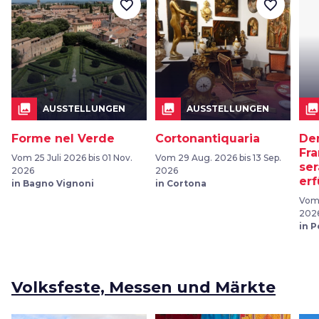
favorite_border
favorite_border
collections
collections
collections
AUSSTELLUNGEN
AUSSTELLUNGEN
Forme nel Verde
Cortonantiquaria
Der
Fra
Vom 25 Juli 2026 bis 01 Nov.
Vom 29 Aug. 2026 bis 13 Sep.
ser
2026
2026
erf
in Bagno Vignoni
in Cortona
Vom 
202
in 
Volksfeste, Messen und Märkte