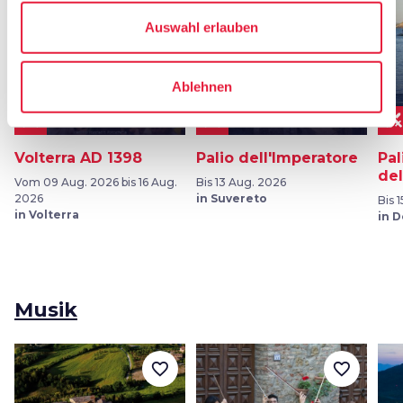
Auswahl erlauben
Ablehnen
FOLKLORE
FOLKLORE
Volterra AD 1398
Palio dell'Imperatore
Pal
del
Vom 09 Aug. 2026 bis 16 Aug.
Bis 13 Aug. 2026
2026
in Suvereto
Bis 
in Volterra
in 
Musik
favorite_border
favorite_border