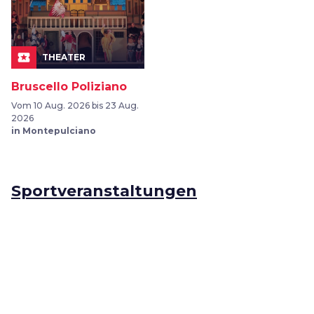
local_play
THEATER
Bruscello Poliziano
Vom 10 Aug. 2026 bis 23 Aug.
2026
in Montepulciano
map
Sportveranstaltungen
favorite_border
favorite_border