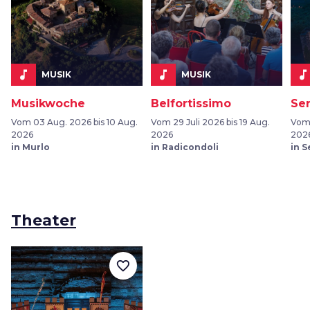
music_note
music_note
music_note
MUSIK
MUSIK
Musikwoche
Belfortissimo
Ser
Vom 03 Aug. 2026 bis 10 Aug.
Vom 29 Juli 2026 bis 19 Aug.
Vom 
2026
2026
202
in Murlo
in Radicondoli
in S
Theater
favorite_border