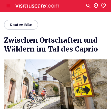
Zum Hauptinhalt
search
location_on
favorite
menu
arrow_back
Routen Bike
Zwischen Ortschaften und
Wäldern im Tal des Caprio