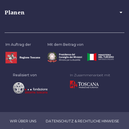
arrow_drop_down
Planen
Im Auftrag der
Mit dem Beitrag von
Realisiert von
In Zusammenarbeit mit
WIR ÜBER UNS
DATENSCHUTZ & RECHTLICHE HINWEISE