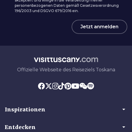
akzeptiert und willige in die Verarbeitung meiner
personenbezogenen Daten gemäß Gesetzesverordnung
196/2003 und DSGVO 679/2016 ein.
Jetzt anmelden
Offizielle Webseite des Reiseziels Toskana
arrow_drop_down
Inspirationen
arrow_drop_down
Entdecken