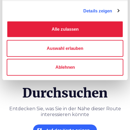
save_alt
Track und Reiseroute
Details zeigen
Alle zulassen
warning_amber
Hinweis
Auswahl erlauben
Achten Sie aufdiese Angaben
Ablehnen
Durchsuchen
Entdecken Sie, was Sie in der Nähe dieser Route
interessieren könnte