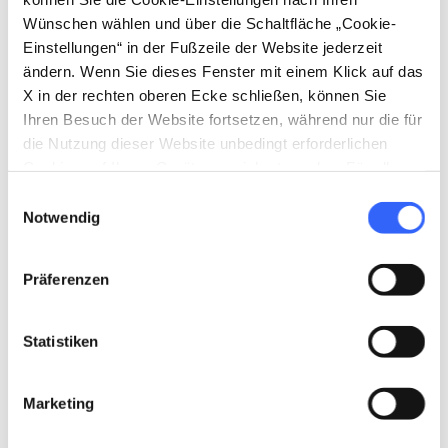
directions_bike
Fahrradtyp
Wünschen wählen und über die Schaltfläche „Cookie-
MTB
Einstellungen“ in der Fußzeile der Website jederzeit
straighten
Länge der Route
ändern. Wenn Sie dieses Fenster mit einem Klick auf das
23 Km
X in der rechten oberen Ecke schließen, können Sie
Ihren Besuch der Website fortsetzen, während nur die für
Körperliche Anstrengung
die Nutzung dieser Website unbedingt erforderlichen
Mittelschwer
Cookies auf Ihrem Gerät gespeichert werden. Für alle
anderen Arten von Cookies benötigen wir Ihre
Technische Schwierigkeit
Einwilligungsauswahl
Zustimmung.
Notwendig
Mittelschwer
info
Mehr Informationen
Präferenzen
Statistiken
Download
Marketing