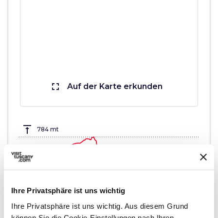
fullscreen
Auf der Karte erkunden
vertical_align_top
784 mt
vertical_align_bottom
154 mt
Ihre Privatsphäre ist uns wichtig
Hinweise
Ihre Privatsphäre ist uns wichtig. Aus diesem Grund
können Sie die Cookie-Einstellungen nach Ihren