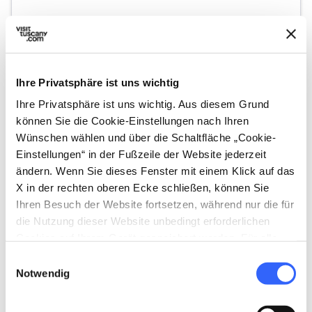
map
Auf der Karte zeigen
Ihre Privatsphäre ist uns wichtig
Ihre Privatsphäre ist uns wichtig. Aus diesem Grund
Vierte Etappe
4.
expand_more
können Sie die Cookie-Einstellungen nach Ihren
Die Gebiete von
Wünschen wählen und über die Schaltfläche „Cookie-
Podenzana
Einstellungen“ in der Fußzeile der Website jederzeit
ändern. Wenn Sie dieses Fenster mit einem Klick auf das
X in der rechten oberen Ecke schließen, können Sie
map
Auf der Karte zeigen
Ihren Besuch der Website fortsetzen, während nur die für
die Nutzung dieser Website unbedingt erforderlichen
Cookies auf Ihrem Gerät gespeichert werden. Für alle
anderen Arten von Cookies benötigen wir Ihre
Einwilligungsauswahl
Fünfte Etappe
Zustimmung.
Notwendig
5.
expand_more
Das Städtchen Aulla