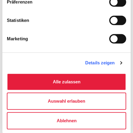
Präferenzen
map
Auf der Karte zeigen
Statistiken
Marketing
Für weitere Informationen besuchen Sie die
Website
www.lunigiana.land/via-
marchesana
Details zeigen
Alle zulassen
Auswahl erlauben
Ablehnen