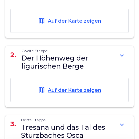
map
Auf der Karte zeigen
Zweite Etappe
2.
expand_more
Der Höhenweg der
ligurischen Berge
map
Auf der Karte zeigen
Dritte Etappe
3.
expand_more
Tresana und das Tal des
Sturzbaches Osca