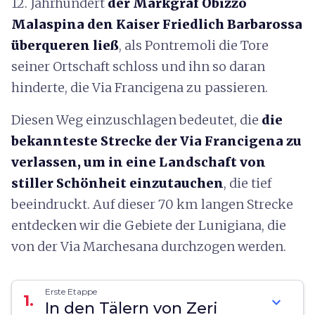
12. Jahrhundert
der Markgraf Obizzo
Malaspina den Kaiser Friedlich Barbarossa
überqueren ließ
, als Pontremoli die Tore
seiner Ortschaft schloss und ihn so daran
hinderte, die Via Francigena zu passieren.
Diesen Weg einzuschlagen bedeutet, die
die
bekannteste Strecke der Via Francigena zu
verlassen, um in eine Landschaft von
stiller Schönheit einzutauchen
, die tief
beeindruckt. Auf dieser 70 km langen Strecke
entdecken wir die Gebiete der Lunigiana, die
von der Via Marchesana durchzogen werden.
Erste Etappe
1.
expand_more
In den Tälern von Zeri