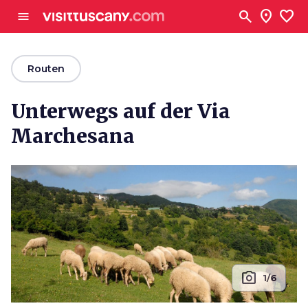
Zum Hauptinhalt
search
location_on
favorite
menu
arrow_back
Routen
Unterwegs auf der Via
Marchesana
photo_camera
1/6