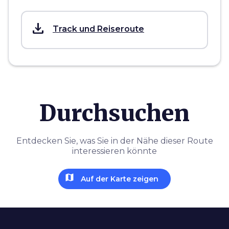
save_alt
Track und Reiseroute
Durchsuchen
Entdecken Sie, was Sie in der Nähe dieser Route
interessieren könnte
map
Auf der Karte zeigen