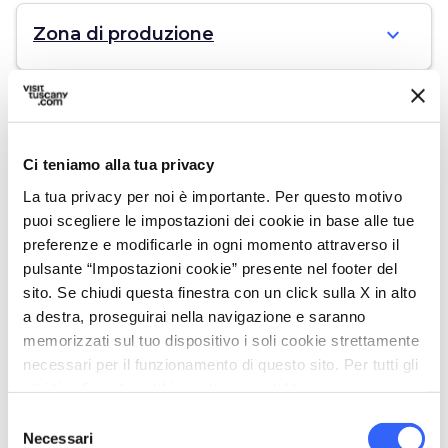
expand_more
Zona di produzione
expand_more
Associazione Tartufai delle Colline
Sanminiatesi
Ci teniamo alla tua privacy
La tua privacy per noi è importante. Per questo motivo
puoi scegliere le impostazioni dei cookie in base alle tue
expand_more
Curiosità
preferenze e modificarle in ogni momento attraverso il
pulsante “Impostazioni cookie” presente nel footer del
sito. Se chiudi questa finestra con un click sulla X in alto
a destra, proseguirai nella navigazione e saranno
category
Categoria
memorizzati sul tuo dispositivo i soli cookie strettamente
Altro
necessari per il funzionamento di questo sito. Per tutti gli
altri tipi di cookie abbiamo bisogno del tuo consenso.
place
Provenienza
Selezione
San Miniato e dintorni
Necessari
del