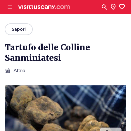
Vai al contenuto principale
search
location_on
favorite
menu
arrow_back
Sapori
Tartufo delle Colline
Sanminiatesi
liquor
Altro