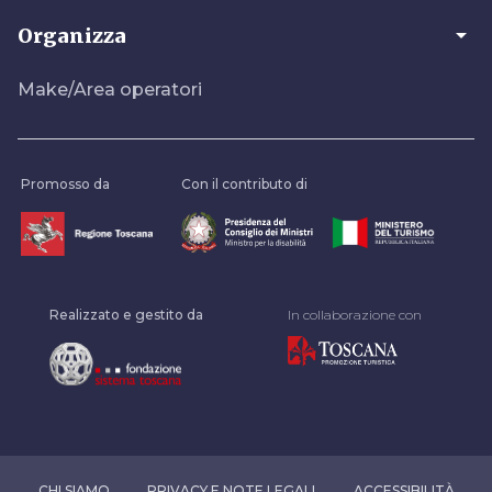
arrow_drop_down
Organizza
Make/Area operatori
Promosso da
Con il contributo di
Realizzato e gestito da
In collaborazione con
CHI SIAMO
PRIVACY E NOTE LEGALI
ACCESSIBILITÀ