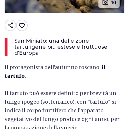
photo_camera
1/1
share
favorite_border
San Miniato: una delle zone
tartufigene più estese e fruttuose
d’Europa
Il protagonista dell’autunno toscano:
il
tartufo
.
Il tartufo può essere definito per brevità un
fungo ipogeo (sotterraneo); con "tartufo" si
indica il corpo fruttifero che l’apparato
vegetativo del fungo produce ogni anno, per
la propagazione della specie.