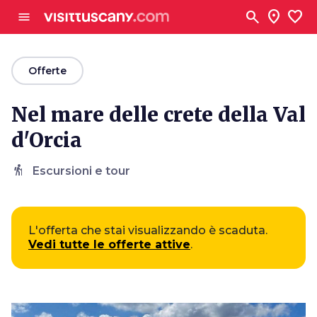
Vai al contenuto principale
search
location_on
favorite
menu
arrow_back
Offerte
Nel mare delle crete della Val
d'Orcia
hiking
Escursioni e tour
L'offerta che stai visualizzando è scaduta.
Vedi tutte le offerte attive
.