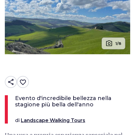
photo_camera
1/8
share
favorite_border
Evento d'incredibile bellezza nella
stagione più bella dell'anno
di
Landscape Walking Tours