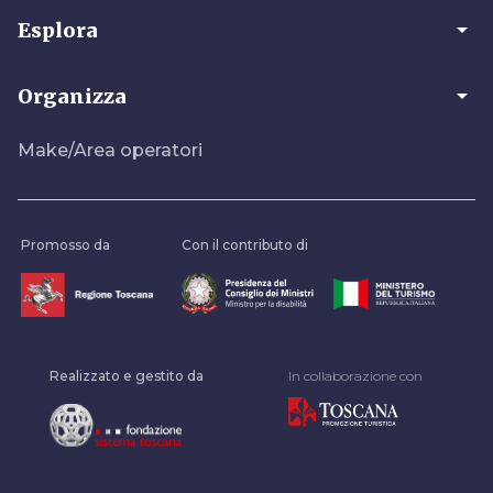
arrow_drop_down
Esplora
arrow_drop_down
Organizza
Make/Area operatori
Promosso da
Con il contributo di
Realizzato e gestito da
In collaborazione con