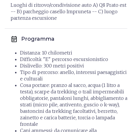
Luoghi di ritrovo/condivisione auto A) Q8 Prato est
-- B) parcheggio casello Impruneta -- C) luogo
partenza escursione
event_note
Programma
Distanza: 10 chilometri
Difficoltà: "E" percorso escursionistico
Dislivello: 300 metri positivi
Tipo di percorso: anello, interessi paesaggistici
e culturali
Cosa portare: pranzo al sacco, acqua (1 litro a
testa), scarpe da trekking o trail impermeabili
obbligatorie, pantaloni lunghi, abbigliamento a
strati (micro pile, antivento, guscio o k-way),
bastoncini da trekking facoltativi, berretto,
zainetto e carica batterie, torcia o lampada
frontale
Cani ammessi: da comunicare alla