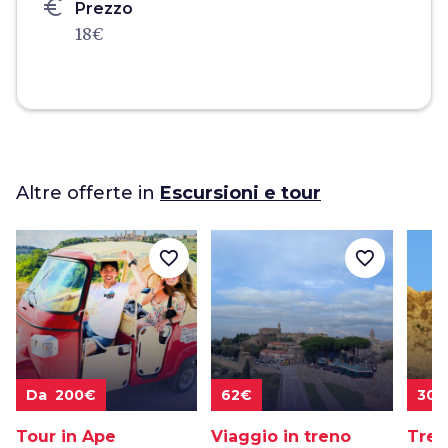
euro
Prezzo
18€
Altre offerte in
Escursioni e tour
favorite_border
favorite_border
Da 200€
62€
30€
Tour in Ape
Viaggio in treno
Trek