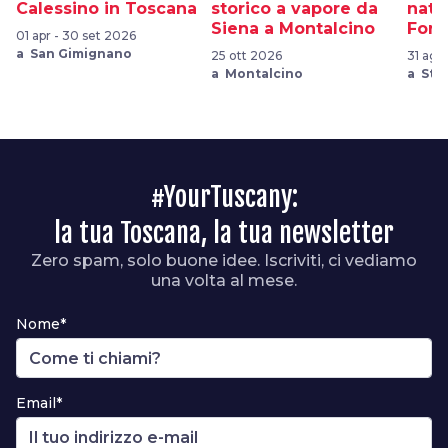
Calessino in Toscana
storico a vapore da
natu
Siena a Montalcino
Fora
01 apr - 30 set 2026
a San Gimignano
25 ott 2026
31 ago
a Montalcino
a Sta
#YourTuscany:
la tua Toscana, la tua newsletter
Zero spam, solo buone idee. Iscriviti, ci vediamo
una volta al mese.
Nome*
Email*