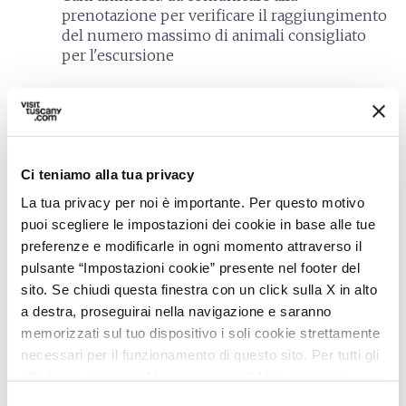
prenotazione per verificare il raggiungimento
del numero massimo di animali consigliato
per l'escursione
auto_delete
Politiche di
cancellazione
e no show
Ci teniamo alla tua privacy
La tua privacy per noi è importante. Per questo motivo
Il tour verrà effettuato al raggiungimento di un
puoi scegliere le impostazioni dei cookie in base alle tue
minimo di otto singoli partecipanti o gruppo
preferenze e modificarle in ogni momento attraverso il
privato
pulsante “Impostazioni cookie” presente nel footer del
La guida si riserva il diritto di apportare
sito. Se chiudi questa finestra con un click sulla X in alto
variazioni all’escursione per garantire la
sicurezza del gruppo, o di annullare
a destra, proseguirai nella navigazione e saranno
l’escursione in caso di maltempo e/o allerta
memorizzati sul tuo dispositivo i soli cookie strettamente
Si prega di comunicare alla Guida eventuali
necessari per il funzionamento di questo sito. Per tutti gli
patologie e/o utilizzo farmaci salvavita
altri tipi di cookie abbiamo bisogno del tuo consenso.
Selezione