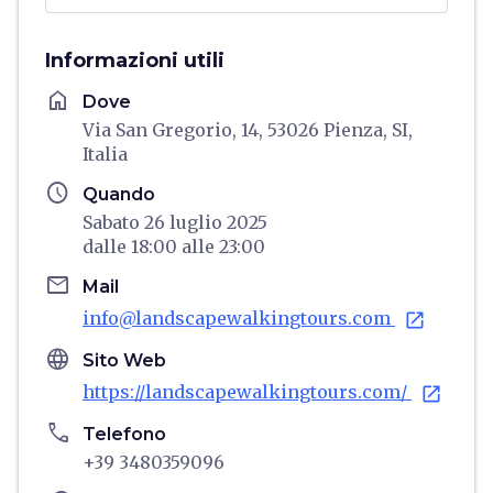
Informazioni utili
home
Dove
Via San Gregorio, 14, 53026 Pienza, SI,
Italia
schedule
Quando
Sabato 26 luglio 2025
dalle
18:00
alle
23:00
email
Mail
info@landscapewalkingtours.com
open_in_new
language
Sito Web
https://landscapewalkingtours.com/
open_in_new
phone
Telefono
+39 3480359096