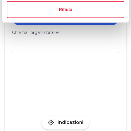
Rifiuta
open_in_new
Verifica disponibilità
Chiama l'organizzatore
directions
Indicazioni