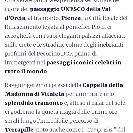
Una vera e propria esperienza sensoriale nel
cuore del
paesaggio UNESCO della Val
d’Orcia
, al tramonto.
Pienza
, la Città Ideale del
Rinascimento legata al pontefice Pio II, ci
accoglierà con i suoi eleganti palazzi affacciati
sulle crete e le stradine colme degli inebrianti
profumi del Pecorino DOP, prima di
immergerci nei
paesaggi iconici celebri in
tutto il mondo
.
Raggiungeremo i pressi della
Cappella della
Madonna di Vitaleta
per ammirare uno
splendido tramonto
e, atteso il calar del sole,
ci godremo la quieta magia delle prime ore
serali lungo l’incredibile percorso di
Terrapille
, noto anche come i
"Campi Elisi"
del