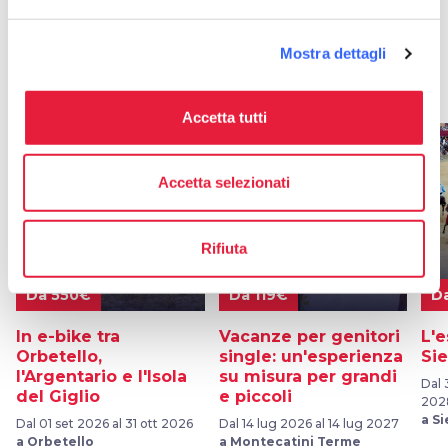
Mostra dettagli
Pacchetti vacanze
Accetta tutti
favorite_border
favorite_border
Accetta selezionati
Rifiuta
Da 550€
Da 119€
D
In e-bike tra
Vacanze per genitori
L'e
Orbetello,
single: un'esperienza
Sie
l'Argentario e l'Isola
su misura per grandi
Dal 
del Giglio
e piccoli
202
a S
Dal 01 set 2026 al 31 ott 2026
Dal 14 lug 2026 al 14 lug 2027
a Orbetello
a Montecatini Terme