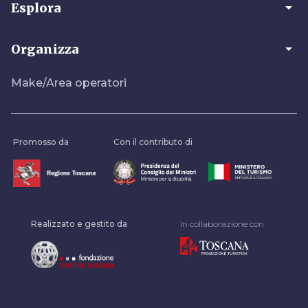
arrow_drop_down
Esplora
arrow_drop_down
Organizza
Make/Area operatori
Promosso da
Con il contributo di
Realizzato e gestito da
In collaborazione con