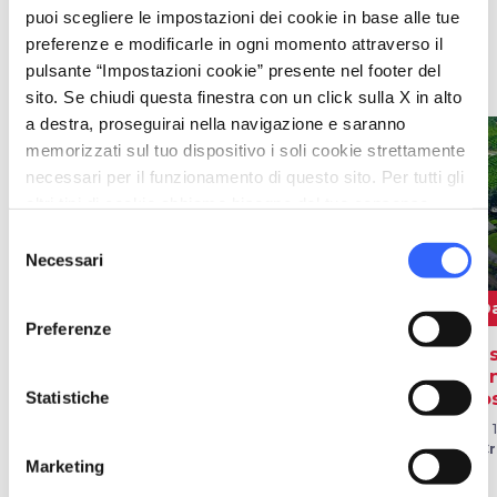
puoi scegliere le impostazioni dei cookie in base alle tue
preferenze e modificarle in ogni momento attraverso il
Soggiorni
pulsante “Impostazioni cookie” presente nel footer del
sito. Se chiudi questa finestra con un click sulla X in alto
a destra, proseguirai nella navigazione e saranno
favorite_border
favorite_border
memorizzati sul tuo dispositivo i soli cookie strettamente
necessari per il funzionamento di questo sito. Per tutti gli
altri tipi di cookie abbiamo bisogno del tuo consenso.
Selezione
Necessari
del
consenso
Da 1.259€
360€
D
Preferenze
Ritrova il tuo
In agriturismo vicino
Las
equilibrio naturale
Bagni San Filippo
win
Statistiche
con le terme della
To
Dal 01 set 2026 al 18 ott 2026
Versilia
a Castiglione d’Orcia
Dal 
a C
Dal 31 ago 2026 al 30 set 2026
Marketing
a Camaiore