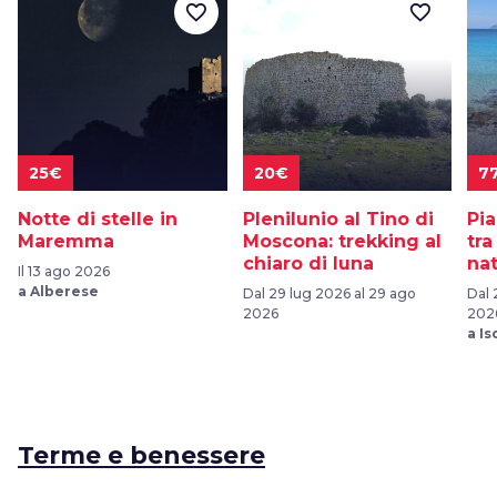
favorite_border
favorite_border
25€
20€
7
Notte di stelle in
Plenilunio al Tino di
Pi
Maremma
Moscona: trekking al
tra
chiaro di luna
na
Il 13 ago 2026
a Alberese
Dal 29 lug 2026 al 29 ago
Dal 
2026
202
a Is
Terme e benessere