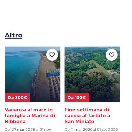
Altro
favorite_border
favorite_border
Da 300€
Da 130€
Vacanza al mare in
Fine settimana di
famiglia a Marina di
caccia al tartufo a
Bibbona
San Miniato
Dal 27 mar 2026 al 01 nov
Dal 11 mar 2026 al 01 set 2026