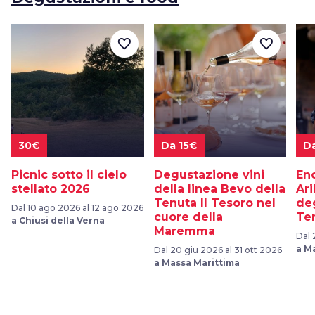
favorite_border
favorite_border
30€
Da 15€
D
Picnic sotto il cielo
Degustazione vini
En
stellato 2026
della linea Bevo della
Ari
Tenuta Il Tesoro nel
de
Dal 10 ago 2026 al 12 ago 2026
cuore della
Ten
a Chiusi della Verna
Maremma
Dal 
a M
Dal 20 giu 2026 al 31 ott 2026
a Massa Marittima