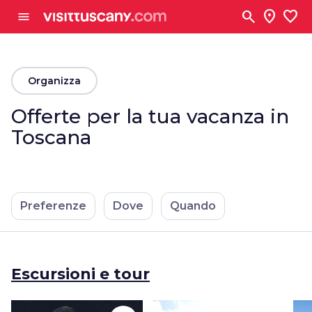
Vai al contenuto principale
search
location_on
favorite
menu
arrow_back
Organizza
Offerte per la tua vacanza in
Toscana
Preferenze
Dove
Quando
Escursioni e tour