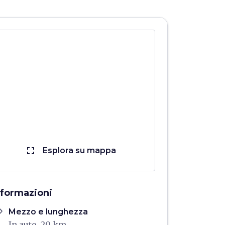
fullscreen
Esplora su mappa
nformazioni
ons
Mezzo e lunghezza
In auto, 20 km