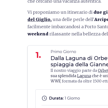
che cercano una vacanza autentica.
Vi proponiamo un itinerario di
due gi
del Giglio
,
una delle perle dell'
Arcip
facilmente imbarcandosi a Porto Santo 
weekend
rilassante nella bellezza del
Primo Giorno
1.
Dalla Laguna di Orbet
spiaggia della Gianne
Il nostro viaggio parte da
Orbet
sua splendida
Laguna
che è un'
WWF,
formata da oltre 1500 ett
paludoso e separata dal mare d
Non può mancare un tuffo nel
di terra lunghe circa 6 chilomet
della Giannella
, con le sue acq
Tomboli sabbiosi della Giannell
schedule
Durata:
1 Giorno
la sabbia fine, perfetta per le f
Feniglia) e ad ovest dal promo
bambini, mentre la sera si può 
dell'Argentario. Qui si posson