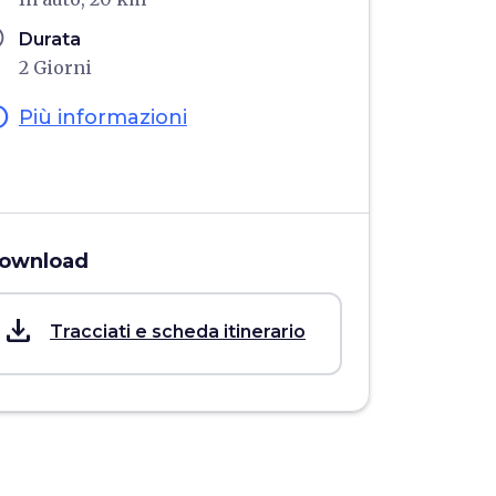
ule
Durata
2 Giorni
fo
Più informazioni
ownload
save_alt
Tracciati e scheda itinerario