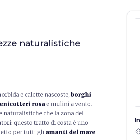
ezze naturalistiche
morbida e calette nascoste,
borghi
fenicotteri rosa
e mulini a vento.
e naturalistiche che la zona del
I
tatori: questo tratto di costa è uno
directi
etto per tutti gli
amanti del mare