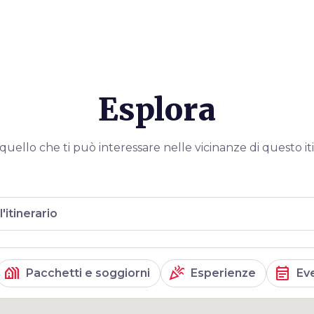
e, rimasta
 coltivati
Esplora
quello che ti può interessare nelle vicinanze di questo it
l'itinerario
holiday_village
celebration
event_note
Pacchetti e soggiorni
Esperienze
Ev