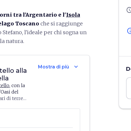
sched
orni tra l'Argentario e l'
Isola
elago Toscano
che si raggiunge
in
Stefano, l'ideale per chi sogna un
la natura.
expand_more
Mostra di più
D
ello alla
lla
ello
, con la
Oasi del
ari di terreno
a due strisce
la
spiaggia
ri (i
ue limpide e
a e della
amiglie con i
ntorio
visitare lo
o ammirare