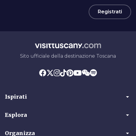
Registrati
Sito ufficiale della destinazione Toscana
arrow_drop_down
Ispirati
arrow_drop_down
Esplora
arrow_drop_down
Organizza