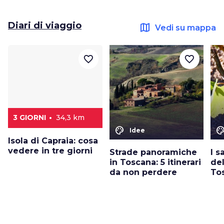
Diari di viaggio
map
Vedi su mappa
favorite_border
favorite_border
3 GIORNI
34,3 km
color_lens
color_le
Idee
Isola di Capraia: cosa
vedere in tre giorni
Strade panoramiche
I s
in Toscana: 5 itinerari
del
da non perdere
To