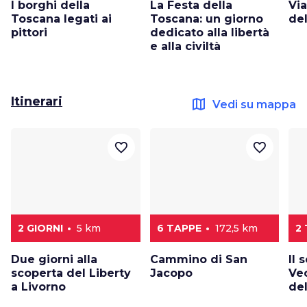
I borghi della
La Festa della
Via
Toscana legati ai
Toscana: un giorno
del
pittori
dedicato alla libertà
e alla civiltà
Itinerari
map
Vedi su mappa
favorite_border
favorite_border
2 GIORNI
5 km
6 TAPPE
172,5 km
2
Due giorni alla
Cammino di San
Il 
scoperta del Liberty
Jacopo
Vec
a Livorno
del