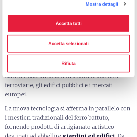
Nel 1842, l’inaugurazione della Porta San
Mostra dettagli
Marco, eseguita nelle
fonderie granducali di
Follonica
, segna una svolta significativa nella
Accetta tutti
lavorazione di questo materiale. La porta
infatti costituisce uno dei primi tentativi in
Accetta selezionati
Toscana di stabilire un connubio tra le
potenzialità costruttive ed estetiche,
Rifiuta
anticipando soluzioni architettoniche che
caratterizzeranno di lì in avanti
le stazioni
ferroviarie, gli edifici pubblici e i mercati
europei.
La nuova tecnologia si afferma in parallelo con
i mestieri tradizionali del ferro battuto,
fornendo prodotti di artigianato artistico
destinati ad abbellire
giardini ed edifici
. Da