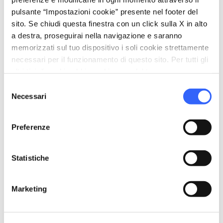
pulsante “Impostazioni cookie” presente nel footer del
sito. Se chiudi questa finestra con un click sulla X in alto
a destra, proseguirai nella navigazione e saranno
memorizzati sul tuo dispositivo i soli cookie strettamente
necessari per il funzionamento di questo sito. Per tutti gli
altri tipi di cookie abbiamo bisogno del tuo consenso.
Selezione
Necessari
del
Realizzazioni in ferro battuto a Livorno - Credit:
La
consenso
Bottega Del Fabbro
Preferenze
Nella Toscana dell’Ottocento Livorno è
Statistiche
all’avanguardia nell’utilizzo del
ferro fuso
. La
produzione artistica di raffinati complementi
d’arredo comprende
letti in ferro battuto,
Marketing
lavamani, infissi, lumi e orologi
.