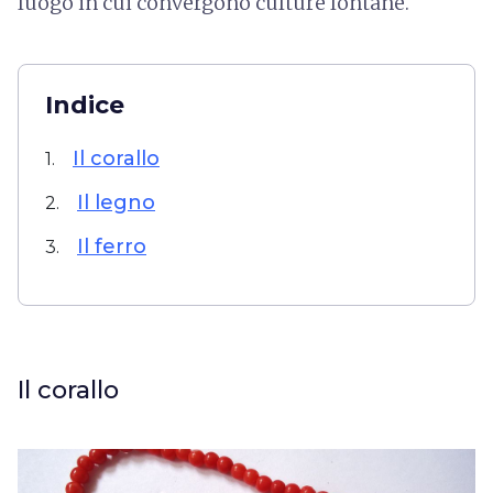
luogo in cui convergono culture lontane.
Indice
Il corallo
1.
Il legno
2.
Il ferro
3.
Il corallo