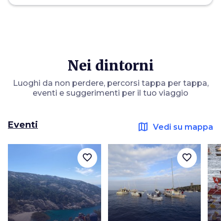
Nei dintorni
Luoghi da non perdere, percorsi tappa per tappa,
eventi e suggerimenti per il tuo viaggio
Eventi
map
Vedi su mappa
favorite_border
favorite_border