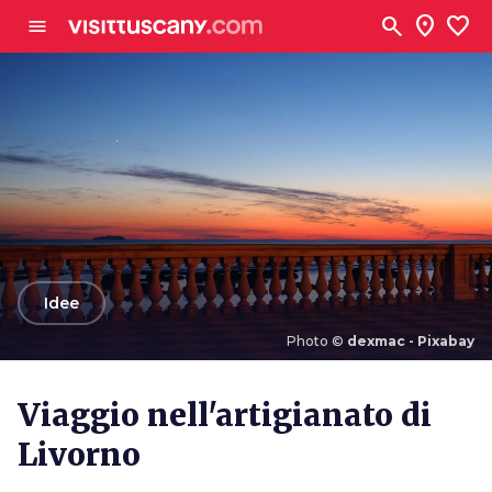
Vai al contenuto principale
search
location_on
favorite
menu
arrow_back
Idee
Photo ©
dexmac - Pixabay
Photo ©
dexmac - Pixabay
Viaggio nell'artigianato di
Livorno