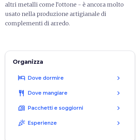
altri metalli come l’ottone - è ancora molto
usato nella produzione artigianale di
complementi di arredo.
Organizza
hotel
chevron_right
Dove dormire
restaurant
chevron_right
Dove mangiare
holiday_village
chevron_right
Pacchetti e soggiorni
celebration
chevron_right
Esperienze