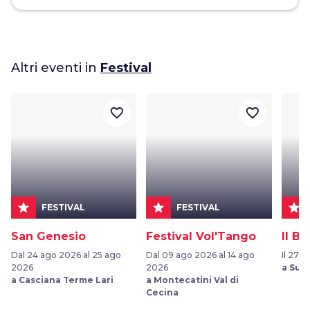
Altri eventi in
Festival
favorite_border
favorite_border
star
star
star
FESTIVAL
FESTIVAL
San Genesio
Festival Vol'Tango
Il B
Dal 24 ago 2026 al 25 ago
Dal 09 ago 2026 al 14 ago
Il 27 s
2026
2026
a Suv
a Casciana Terme Lari
a Montecatini Val di
Cecina