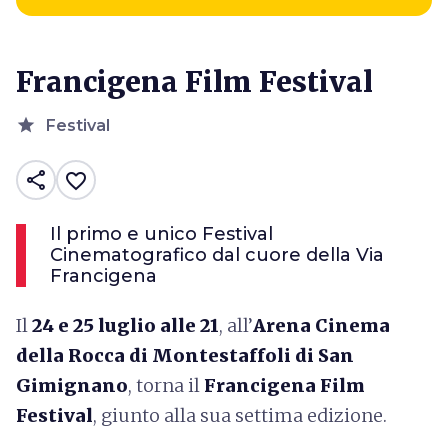
Francigena Film Festival
star
Festival
share
favorite_border
Il primo e unico Festival
Cinematografico dal cuore della Via
Francigena
Il
24 e 25 luglio alle 21
, all’
Arena Cinema
della Rocca di Montestaffoli di San
Gimignano
, torna il
Francigena Film
Festival
, giunto alla sua settima edizione.