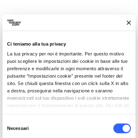
Ci teniamo alla tua privacy
La tua privacy per noi è importante. Per questo motivo
puoi scegliere le impostazioni dei cookie in base alle tue
preferenze e modificarle in ogni momento attraverso il
pulsante “Impostazioni cookie” presente nel footer del
sito. Se chiudi questa finestra con un click sulla X in alto
a destra, proseguirai nella navigazione e saranno
memorizzati sul tuo dispositivo i soli cookie strettamente
necessari per il funzionamento di questo sito. Per tutti gli
altri tipi di cookie abbiamo bisogno del tuo consenso.
directions
Indicazioni
Selezione
Necessari
del
consenso