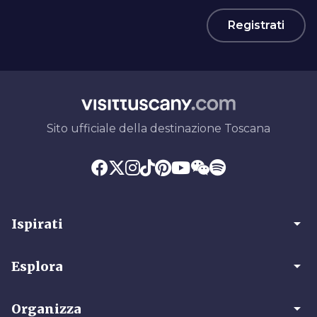
Registrati
Sito ufficiale della destinazione Toscana
arrow_drop_down
Ispirati
arrow_drop_down
Esplora
arrow_drop_down
Organizza