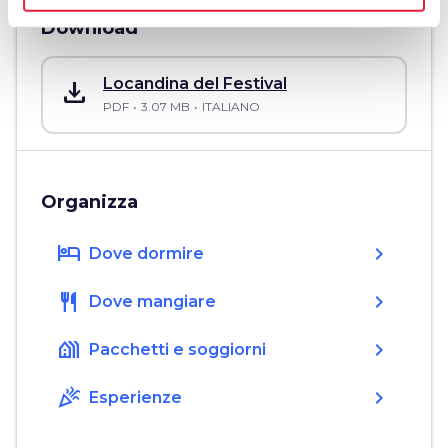
Download
save_alt
Locandina del Festival
PDF
3.07 MB
ITALIANO
Organizza
hotel
chevron_right
Dove dormire
restaurant
chevron_right
Dove mangiare
holiday_village
chevron_right
Pacchetti e soggiorni
celebration
chevron_right
Esperienze